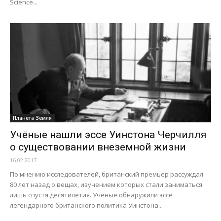
Science...
Планета Земля
Учёные нашли эссе Уинстона Черчилля
о существовании внеземной жизни
16.02.2017
По мнению исследователей, британский премьер рассуждал
80 лет назад о вещах, изучением которых стали заниматься
лишь спустя десятилетия. Учёные обнаружили эссе
легендарного британского политика Уинстона...