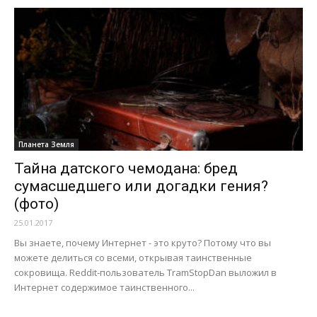
Планета Земля
Тайна датского чемодана: бред
сумасшедшего или догадки гения?
(фото)
25.01.2017
Вы знаете, почему Интернет - это круто? Потому что вы
можете делиться со всеми, открывая таинственные
сокровища. Reddit-пользователь TramStopDan выложил в
Интернет содержимое таинственного...