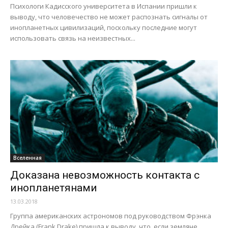
Психологи Кадисского университета в Испании пришли к
выводу, что человечество не может распознать сигналы от
инопланетных цивилизаций, поскольку последние могут
использовать связь на неизвестных...
Вселенная
Доказана невозможность контакта с
инопланетянами
13.03.2018
Группа американских астрономов под руководством Фрэнка
Дрейка (Frank Drake) пришла к выводу, что, если земляне