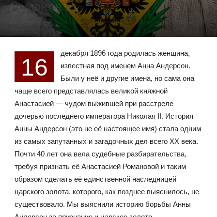
Романовых»
Как девушка, выдававшая себя за чудом спасшуюся Анастасию
Романову, пыталась получить царское наследство.
16.12.2016
22014
декабря 1896 года родилась женщина,
16
известная под именем Анна Андерсон.
Были у неё и другие имена, но сама она
чаще всего представлялась великой княжной
Анастасией — чудом выжившей при расстреле
дочерью последнего императора Николая II. История
Анны Андерсон (это не её настоящее имя) стала одним
из самых запутанных и загадочных дел всего ХХ века.
Почти 40 лет она вела судебные разбирательства,
требуя признать её Анастасией Романовой и таким
образом сделать её единственной наследницей
царского золота, которого, как позднее выяснилось, не
существовало. Мы выяснили историю борьбы Анны
Андерсон за признание и царское золото.