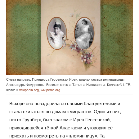
Слева направо: Принцесса Гессенская Ирен, родная сестра императрицы
Александры Федоровны. Великая княжна Татьяна Николаевна. Коллаж © L!FE.
Фото: ©
wikipedia.org
,
wikipedia.org
Вскоре она повздорила со своими благодетелями и
стала скитаться по домам эмигрантов. Один из них,
некто Грунберг, был знаком с Ирен Гессенской,
приходившейся тёткой Анастасии и уговорил её
приехать и посмотреть на «племянницу». Та