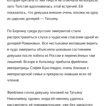
которая прятала от них лицо и не отвечала на вопросы,
зато Толстая вдохновилась этой встречей. Ей
показалось, что девушка внешне очень похожа на одну
из царских дочерей — Татьяну.
По Берлину среди русских эмигрантов стали
распространяться слухи о чудесном спасении одной из
дочерей Романовых. Все нестыковки желавшие верить
в чудо эмигранты объясняли шоковым состоянием
девушки после побега из России и перенесённых там
лишений. Вскоре в больницу прибыла фрейлина
императрицы София Буксгевден, очень близкая к
императорской семье и прекрасно знавшая всех её
членов.
Фрейлина сочла девушку похожей на Татьяну
Николаевну, однако, когда ей наконец удалось
рассмотреть её повнимательнее, уже без закрытого