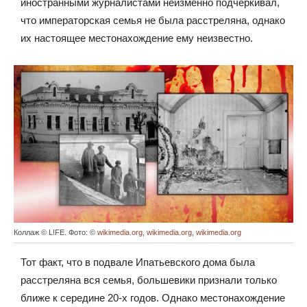
иностранными журналистами неизменно подчёркивал,
что императорская семья не была расстреляна, однако
их настоящее местонахождение ему неизвестно.
Коллаж © L!FE. Фото: ©
wikimedia.org
,
wikimedia.org
,
wikimedia.org
Тот факт, что в подвале Ипатьевского дома была
расстреляна вся семья, большевики признали только
ближе к середине 20-х годов. Однако местонахождение