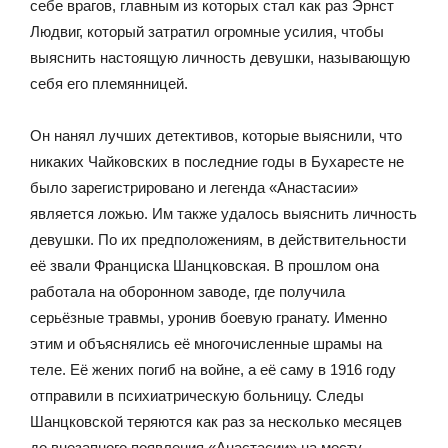
себе врагов, главным из которых стал как раз Эрнст
Людвиг, который затратил огромные усилия, чтобы
выяснить настоящую личность девушки, называющую
себя его племянницей.
Он нанял лучших детективов, которые выяснили, что
никаких Чайковских в последние годы в Бухаресте не
было зарегистрировано и легенда «Анастасии»
является ложью. Им также удалось выяснить личность
девушки. По их предположениям, в действительности
её звали Франциска Шанцковская. В прошлом она
работала на оборонном заводе, где получила
серьёзные травмы, уронив боевую гранату. Именно
этим и объяснялись её многочисленные шрамы на
теле. Её жених погиб на войне, а её саму в 1916 году
отправили в психиатрическую больницу. Следы
Шанцковской теряются как раз за несколько месяцев
до внезапного появления «Анастасии» на мосту.