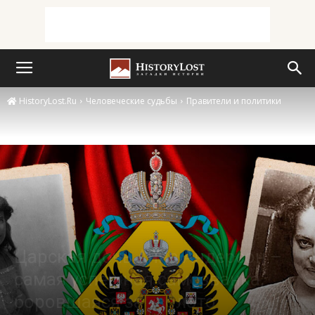
HistoryLost.Ru
Человеческие судьбы
Правители и политики
Царская дочь Анна Андерсон –
самая успешная самозванка,
боровшаяся за «золото