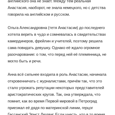
английского она не знает. Между тем реальная
Анастасия, наоборот, не знала немецкого, но с детства
говорила на английском и русском.
Ольга Александровна (тетя Анастасии) до последнего
хотела верить в чудо и сомневалась в свидетельствах
камердинеров, фрейлин и учителей, поэтому решила
сама повидать девушку. Однако её ждало огромное
разочарование: о том, что перед ней её племянница, не
могло быть и речи.
Анна всё сильнее входила в роль Анастасии, начинала
откровенничать с журналистами, причём так, что это
стало угрожать репутации некоторых представителей
аристократических кругов. Так, она утверждала, что
помнит, как во время Первой мировой в Петроград
приезжал её дядя по материнской линии, герцог
Гессенский Эрнст Людвиг. Если учесть, что в то время