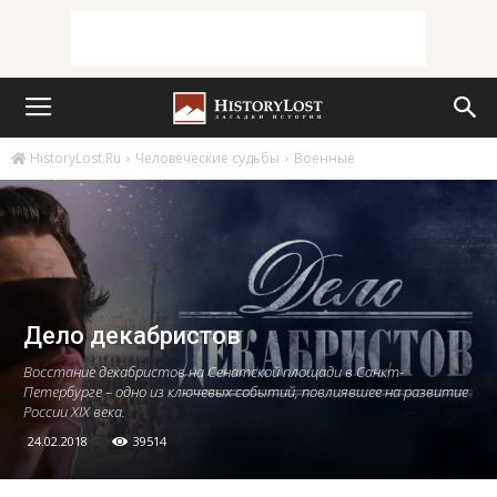
HistoryLost.Ru
Человеческие судьбы
Военные
Дело декабристов
Восстание декабристов на Сенатской площади в Санкт-
Петербурге – одно из ключевых событий, повлиявшее на развитие
России XIX века.
24.02.2018
39514