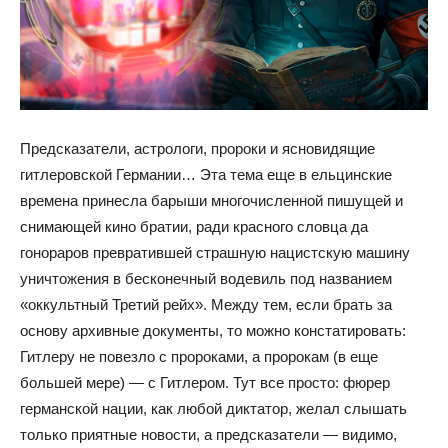
Предсказатели, астрологи, пророки и ясновидящие
гитлеровской Германии… Эта тема еще в ельцинские
времена принесла барыши многочисленной пишущей и
снимающей кино братии, ради красного словца да
гонораров превратившей страшную нацистскую машину
уничтожения в бесконечный водевиль под названием
«оккультный Третий рейх». Между тем, если брать за
основу архивные документы, то можно констатировать:
Гитлеру не повезло с пророками, а пророкам (в еще
большей мере) — с Гитлером. Тут все просто: фюрер
германской нации, как любой диктатор, желал слышать
только приятные новости, а предсказатели — видимо,