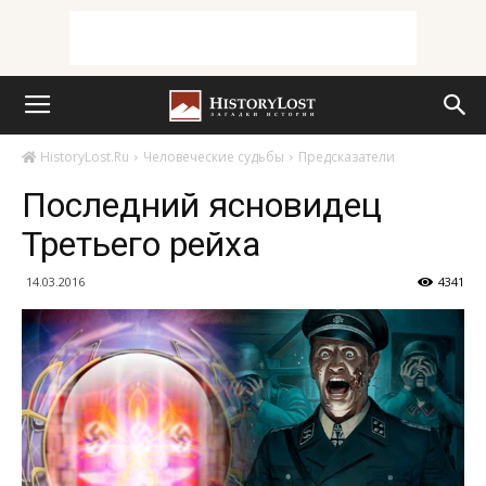
HistoryLost.Ru
Человеческие судьбы
Предсказатели
Последний ясновидец
Третьего рейха
14.03.2016
4341