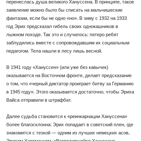
перенеслась душа великого Хануссена. В принципе, такое
заявление можно было бы списать на мальчишеские
фантазии, если бы не одно «но». В зиму с 1932 на 1933
год Эрих предсказал гибель своих однокашников в
лыжном походе. Так это и случилось: пятеро ребят
заблудились вместе с сопровождавшим их социальным
педагогом. Тела нашли в лесу лишь весной.
В 1941 году «Хануссен» (или уже без кавычек)
оказывается на Восточном фронте, делает предсказание
о том, что «черный диктатор проиграет битву за Германию
в 1945 году». Этого оказывается достаточно, чтобы Эриха
Вайса отправили в штрафбат.
Далее судьба становится к «реинкарнации Хануссена»
более благосклонна: Эрих попадает в советский плен, где
знакомится с тезкой — одним из лучших немецких асов,
Эрихом Хартманном. «Возродившийся Хануссен»