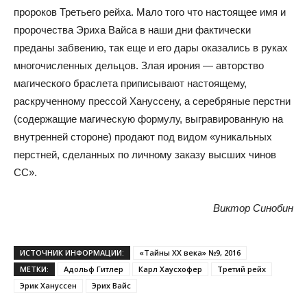
пророков Третьего рейха. Мало того что настоящее имя и
пророчества Эриха Вайса в наши дни фактически
преданы забвению, так еще и его дары оказались в руках
многочисленных дельцов. Злая ирония — авторство
магического браслета приписывают настоящему,
раскрученному прессой Хануссену, а серебряные перстни
(содержащие магическую формулу, выгравированную на
внутренней стороне) продают под видом «уникальных
перстней, сделанных по личному заказу высших чинов
СС».
Виктор Синобин
ИСТОЧНИК ИНФОРМАЦИИ:
«Тайны XX века» №9, 2016
МЕТКИ:
Адольф Гитлер
Карл Хаусхофер
Третий рейх
Эрик Хануссен
Эрих Вайс