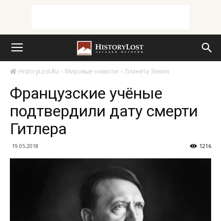
HistoryLost.Ru
Мировые новости
Планета Земля
Французские учёные
подтвердили дату смерти
Гитлера
19.05.2018
1216