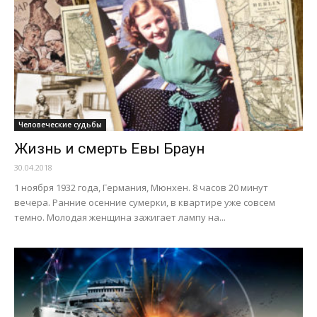
Человеческие судьбы
Жизнь и смерть Евы Браун
30.04.2018
1 ноября 1932 года, Германия, Мюнхен. 8 часов 20 минут
вечера. Ранние осенние сумерки, в квартире уже совсем
темно. Молодая женщина зажигает лампу на...