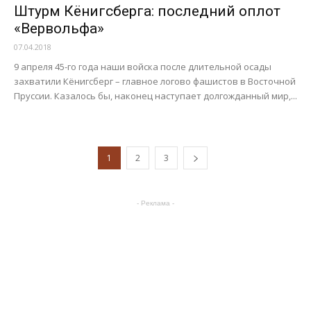
Штурм Кёнигсберга: последний оплот
«Вервольфа»
07.04.2018
9 апреля 45-го года наши войска после длительной осады
захватили Кёнигсберг – главное логово фашистов в Восточной
Пруссии. Казалось бы, наконец наступает долгожданный мир,...
1
2
3
- Реклама -