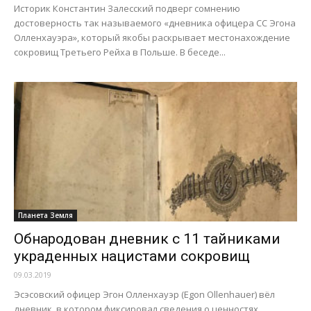
Историк Константин Залесский подверг сомнению
достоверность так называемого «дневника офицера СС Эгона
Олленхауэра», который якобы раскрывает местонахождение
сокровищ Третьего Рейха в Польше. В беседе...
Планета Земля
Обнародован дневник с 11 тайниками
украденных нацистами сокровищ
09.03.2019
Эсэсовский офицер Эгон Олленхауэр (Egon Ollenhauer) вёл
дневник, в котором фиксировал сведения о ценностях,