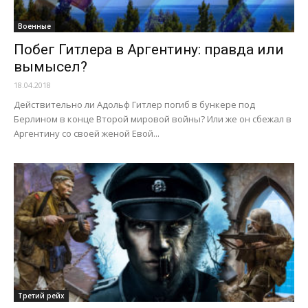
Военные
Побег Гитлера в Аргентину: правда или
вымысел?
18.04.2018
Действительно ли Адольф Гитлер погиб в бункере под
Берлином в конце Второй мировой войны? Или же он сбежал в
Аргентину со своей женой Евой...
Третий рейх