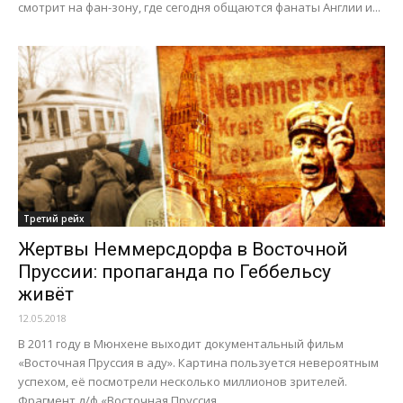
смотрит на фан-зону, где сегодня общаются фанаты Англии и...
Третий рейх
Жертвы Неммерсдорфа в Восточной
Пруссии: пропаганда по Геббельсу
живёт
12.05.2018
В 2011 году в Мюнхене выходит документальный фильм
«Восточная Пруссия в аду». Картина пользуется невероятным
успехом, её посмотрели несколько миллионов зрителей.
Фрагмент д/ф «Восточная Пруссия...