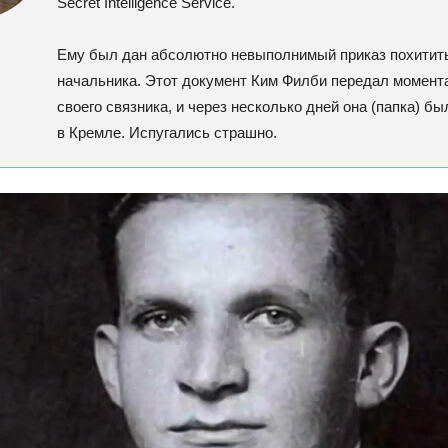
Secret Intelligence Service.
Ему был дан абсолютно невыполнимый приказ похитить
начальника. Этот документ Ким Филби передал момента
своего связника, и через несколько дней она (папка) бы
в Кремле. Испугались страшно.