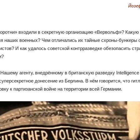
Йозеф
боротни» входили в секретную организацию «Вервольф»? Какую 
я наших военных? Чем отличались их тайные схроны-бункеры 
стов? И как удалось советской контрразведке обезопасить стра
и?
 Нашему агенту, внедрённому в британскую разведку Intelligence 
 суперсекретное донесение из Берлина. В нём говорится, что ги
овку к партизанской войне на территории всей Германии.