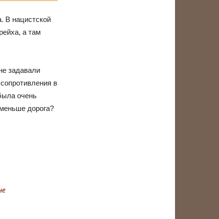
. В нацистской
рейха, а там
 не задавали
 сопротивления в
 была очень
 меньше дорога?
не