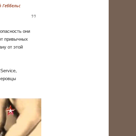
 Геббельс
опасность они
от привычных
ну от этой
Service,
тлеровцы