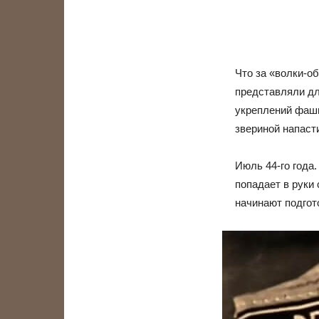
Что за «волки-о
представляли дл
укреплений фаши
звериной напаст
Июль 44-го года.
попадает в руки
начинают подгот