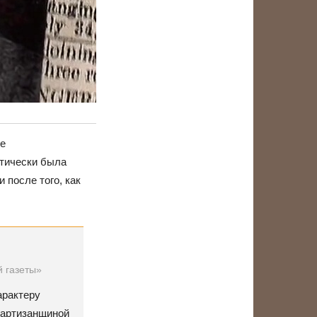
же
ктически была
 после того, как
й газеты»
арактеру
партизанщиной