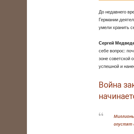
До недавнего вр
Германии деятел
умели хранить с
Сергей Медведе
себе вопрос: по
зоне советской 
успешной и нане
Война за
начинает
Миллионы
опустят с