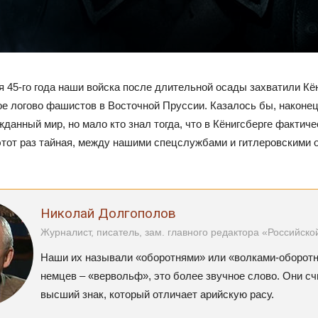
я 45-го года наши войска после длительной осады захватили Кё
ое логово фашистов в Восточной Пруссии. Казалось бы, наконец
жданный мир, но мало кто знал тогда, что в Кёнигсберге фактич
 этот раз тайная, между нашими спецслужбами и гитлеровскими 
Николай Долгополов
Журналист, писатель, зам. главного редактора «Российско
Наши их называли «оборотнями» или «волками-оборотн
немцев – «вервольф», это более звучное слово. Они сч
высший знак, который отличает арийскую расу.