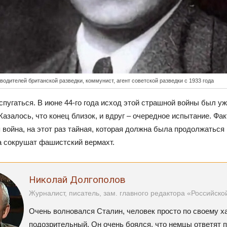
водителей британской разведки, коммунист, агент советской разведки с 1933 года
спугаться. В июне 44-го года исход этой страшной войны был у
Казалось, что конец близок, и вдруг – очередное испытание. Фа
война, на этот раз тайная, которая должна была продолжаться и
а сокрушат фашистский вермахт.
Николай Долгополов
Журналист, писатель, зам. главного редактора «Российско
Очень волновался Сталин, человек просто по своему х
подозрительный. Он очень боялся, что немцы ответят 