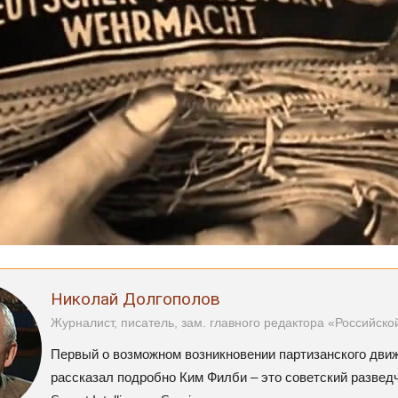
Николай Долгополов
Журналист, писатель, зам. главного редактора «Российско
Первый о возможном возникновении партизанского дви
рассказал подробно Ким Филби – это советский разведч