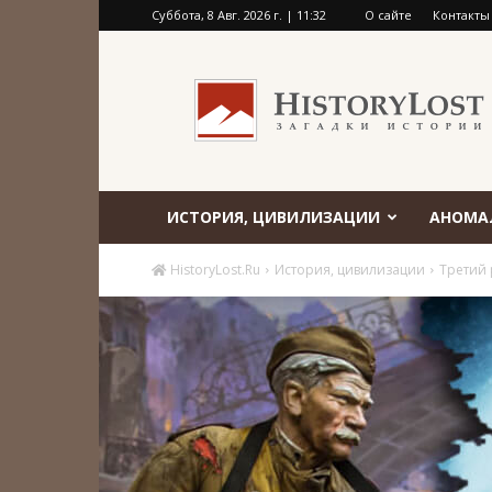
Суббота, 8 Авг. 2026 г. | 11:32
О сайте
Контакты
HistoryLost.Ru
ИСТОРИЯ, ЦИВИЛИЗАЦИИ
АНОМА
HistoryLost.Ru
История, цивилизации
Третий 