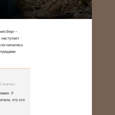
нигсберг –
 наступает
ески началась
отрядами
й газеты»
ями». У
итали, что это