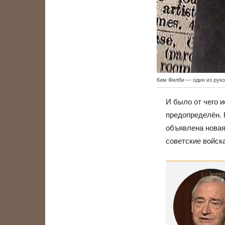
Ким Филби — один из руко
И было от чего и
предопределён. 
объявлена новая 
советские войск