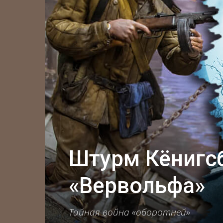
Штурм Кёнигсб
«Вервольфа»
Тайная война «оборотней»