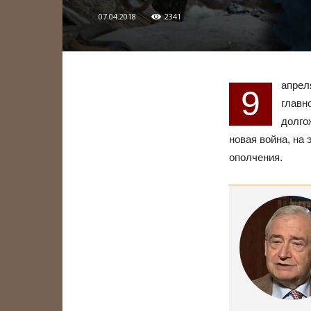
07.04.2018
2341
апрел
9
главн
долго
новая война, на
ополчения.