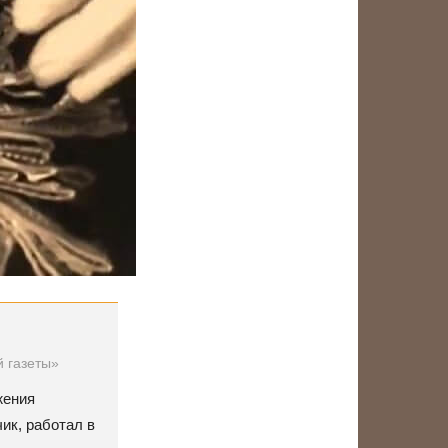
й газеты»
жения
ик, работал в