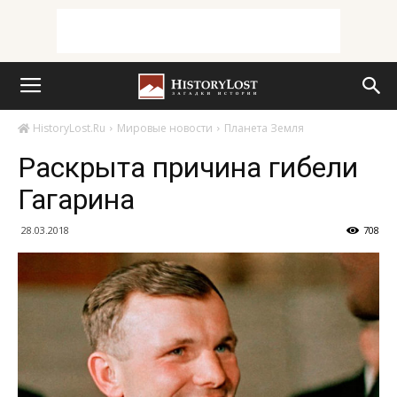
HistoryLost.Ru
Мировые новости
Планета Земля
Раскрыта причина гибели
Гагарина
28.03.2018
708