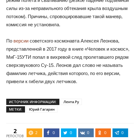
режим полета и сваливанию (резкое падение подъемной
силы из-за неправильного обтекания крыла воздушным
потоком). Причины, спровоцировавшие такой маневр,
комиссия не установила.
По
версии
советского космонавта Алексея Леонова,
представленной в 2017 году в книге «Человек и космос»,
МиГ-15УТИ попал в вихревой след пролетавшего рядом
сверхзвукового Су-15. Леонов дал слово не называть
фамилию летчика, действия которого, по его версии,
привели к гибели двух летчиков.
ИСТОЧНИК ИНФОРМАЦИИ:
Лента.Ру
МЕТКИ:
Юрий Гагарин
2
2
0
0
0
0
0
РЕПОСТОВ