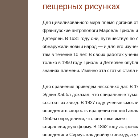
пещерных рисунках
Для цивилизованного мира племя догонов о
французские антропологи Марсель Гриоль 
Детерлен. В 1931 году они, путешествуя по 
обнаружили новый народ — и для его изуче
там в течение 10 лет. В своих работах учен
только в 1950 году Гриоль и Детерлен опуб
знаниях племени. Именно эта статья стала 
Для сравнения приведем несколько дат. В 1
Эдвин Хаббл доказал, что спиральные тума
состоят из звезд. В 1927 году ученые смогл
определить скорость вращения нашей Галакт
1950-м определили, что она тоже имеет
спиралевидную форму. В 1862 году астроно
определили Сириус как двойную звезду, а у