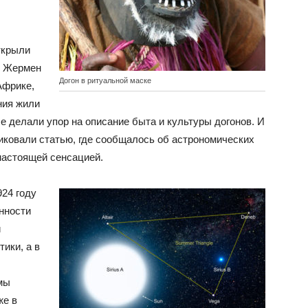
ткрыли
и Жермен
Догон в ритуальной маске
Африке,
ния жили
ые делали упор на описание быта и культуры догонов. И
ликовали статью, где сообщалось об астрономических
настоящей сенсацией.
924 году
нности
и
ики, а в
мы
же в