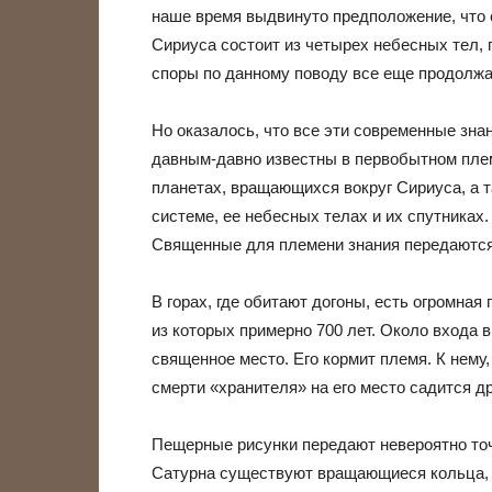
наше время выдвинуто предположение, что
Сириуса состоит из четырех небесных тел,
споры по данному поводу все еще продолж
Но оказалось, что все эти современные зна
давным-давно известны в первобытном пле
планетах, вращающихся вокруг Сириуса, а 
системе, ее небесных телах и их спутниках
Священные для племени знания передаются 
В горах, где обитают догоны, есть огромна
из которых примерно 700 лет. Около входа 
священное место. Его кормит племя. К нему,
смерти «хранителя» на его место садится др
Пещерные рисунки передают невероятно точн
Сатурна существуют вращающиеся кольца, 