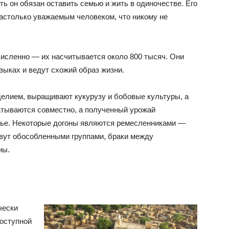
ь он обязан оставить семью и жить в одиночестве. Его
астолько уважаемым человеком, что никому не
исленно — их насчитывается около 800 тысяч. Они
зыках и ведут схожий образ жизни.
елием, выращивают кукурузу и бобовые культуры, а
батываются совместно, а полученный урожай
мье. Некоторые догоны являются ремесленниками —
ивут обособленными группами, браки между
ны.
чески
оступной