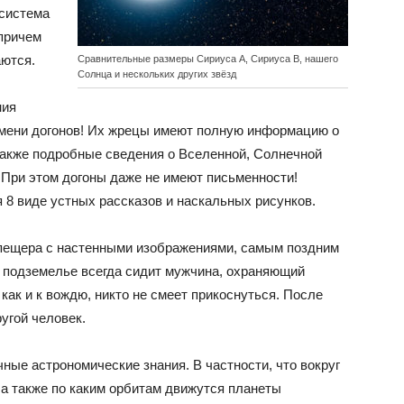
 система
 причем
аются.
Сравнительные размеры Сириуса A, Сириуса B, нашего
Солнца и нескольких других звёзд
ния
мени догонов! Их жрецы имеют полную информацию о
также подробные сведения о Вселенной, Солнечной
. При этом догоны даже не имеют письменности!
8 виде устных рассказов и наскальных рисунков.
я пещера с настенными изображениями, самым поздним
в подземелье всегда сидит мужчина, охраняющий
 как и к вождю, никто не смеет прикоснуться. После
угой человек.
ые астрономические знания. В частности, что вокруг
а также по каким орбитам движутся планеты