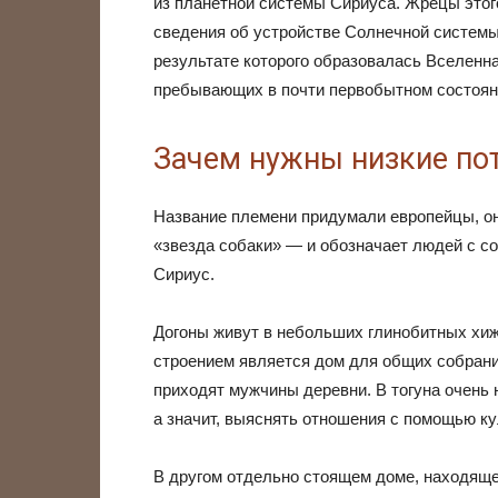
из планетной системы Сириуса. Жрецы этог
сведения об устройстве Солнечной системы
результате которого образовалась Вселенна
пребывающих в почти первобытном состоя
Зачем нужны низкие по
Название племени придумали европейцы, он
«звезда собаки» — и обозначает людей с с
Сириус.
Догоны живут в небольших глинобитных хиж
строением является дом для общих собрани
приходят мужчины деревни. В тогуна очень 
а значит, выяснять отношения с помощью ку
В другом отдельно стоящем доме, находяще