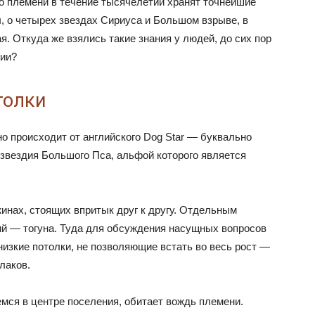
о племени в течение тысячелетий хранят точнейшие
, о четырех звездах Сириуса и Большом взрыве, в
я. Откуда же взялись такие знания у людей, до сих пор
нии?
толки
о происходит от английского Dog Star — буквально
озвездия Большого Пса, альфой которого является
инах, стоящих впритык друг к другу. Отдельным
й — тогуна. Туда для обсуждения насущных вопросов
низкие потолки, не позволяющие встать во весь рост —
лаков.
мся в центре поселения, обитает вождь племени.