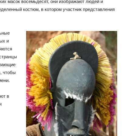
аких масок восемьдесят, они изображают людей и
еделенный костюм, в котором участник представления
льные
ых и
ляются
естранцы
грающие
, чтобы
мени.
ют в
и