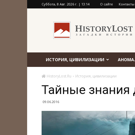
Суббота, 8 Авг. 2026 г. | 13:14
О сайте
Контакты
HistoryLost.Ru
ИСТОРИЯ, ЦИВИЛИЗАЦИИ
АНОМА
HistoryLost.Ru
История, цивилизации
Тайные знания 
09.06.2016