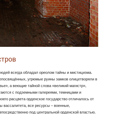
стров
людей всегда обладал ореолом тайны и мистицизма.
 непосвящённых, угрюмые руины замков олицетворяли в
ье», а веющие тайной слова «великий магистр»,
етаются с подземными галереями, темницами и
оего расцвета орденское государство отличалось от
ы вассалитета, все ресурсы – военные,
епосредственно под центральной орденской властью.