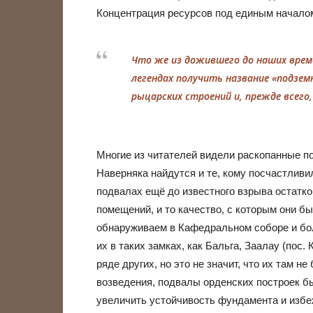
Концентрация ресурсов под единым начало
Что же из дожившего до наших времё
легендах получить название «подземн
рыцарских строений и, прежде всего, 
Многие из читателей видели раскопанные по
Наверняка найдутся и те, кому посчастлив
подвалах ещё до известного взрыва остатко
помещений, и то качество, с которым они б
обнаруживаем в Кафедральном соборе и бо
их в таких замках, как Бальга, Заалау (пос. 
ряде других, но это не значит, что их там н
возведения, подвалы орденских построек б
увеличить устойчивость фундамента и избе