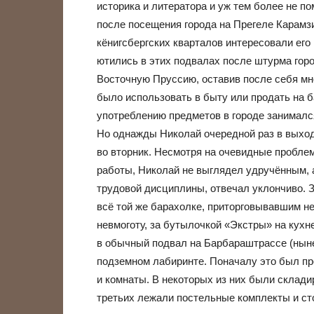
историка и литератора и уж тем более не п
после посещения города на Прегеле Карам
кёнигсбергских кварталов интересовали его
ютились в этих подвалах после штурма гор
Восточную Пруссию, оставив после себя мн
было использовать в быту или продать на б
употреблению предметов в городе занимался 
Но однажды Николай очередной раз в выход
во вторник. Несмотря на очевидные пробле
работы, Николай не выглядел удручённым, 
трудовой дисциплины, отвечал уклончиво. 
всё той же барахолке, приторговывавшим не
невмоготу, за бутылочкой «Экстры» на кухн
в обычный подвал на Барбараштрассе (ныне
подземном лабиринте. Поначалу это был пр
и комнаты. В некоторых из них были склади
третьих лежали постельные комплекты и с