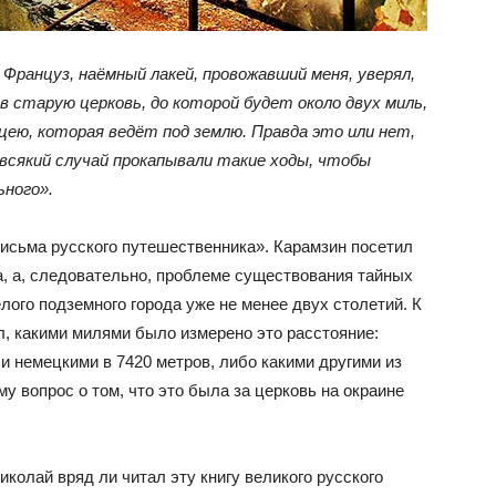
Француз, наёмный лакей, провожавший меня, уверял,
в старую церковь, до которой будет около двух миль,
цею, которая ведёт под землю. Правда это или нет,
а всякий случай прокапывали такие ходы, чтобы
ьного».
Письма русского путешественника». Карамзин посетил
, а, следовательно, проблеме существования тайных
лого подземного города уже не менее двух столетий. К
, какими милями было измерено это расстояние:
и немецкими в 7420 метров, либо какими другими из
у вопрос о том, что это была за церковь на окраине
колай вряд ли читал эту книгу великого русского