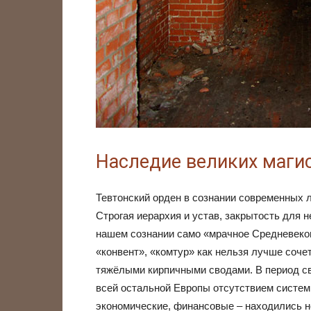
Наследие великих маги
Тевтонский орден в сознании современных 
Строгая иерархия и устав, закрытость для
нашем сознании само «мрачное Средневеков
«конвент», «комтур» как нельзя лучше соч
тяжёлыми кирпичными сводами. В период св
всей остальной Европы отсутствием систем
экономические, финансовые – находились н