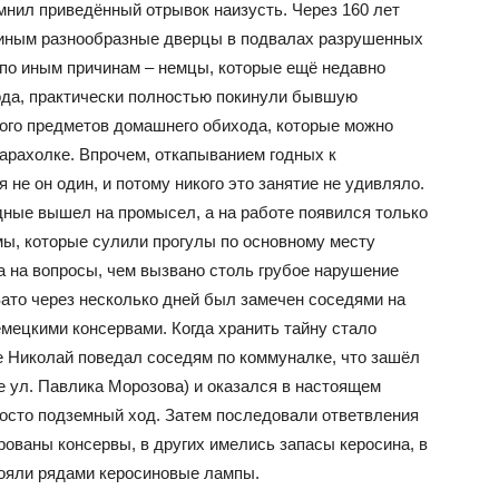
омнил приведённый отрывок наизусть. Через 160 лет
зиным разнообразные дверцы в подвалах разрушенных
 по иным причинам – немцы, которые ещё недавно
ода, практически полностью покинули бывшую
ого предметов домашнего обихода, которые можно
арахолке. Впрочем, откапыванием годных к
не он один, и потому никого это занятие не удивляло.
ные вышел на промысел, а на работе появился только
мы, которые сулили прогулы по основному месту
а на вопросы, чем вызвано столь грубое нарушение
Зато через несколько дней был замечен соседями на
мецкими консервами. Когда хранить тайну стало
е Николай поведал соседям по коммуналке, что зашёл
 ул. Павлика Морозова) и оказался в настоящем
осто подземный ход. Затем последовали ответвления
рованы консервы, в других имелись запасы керосина, в
тояли рядами керосиновые лампы.