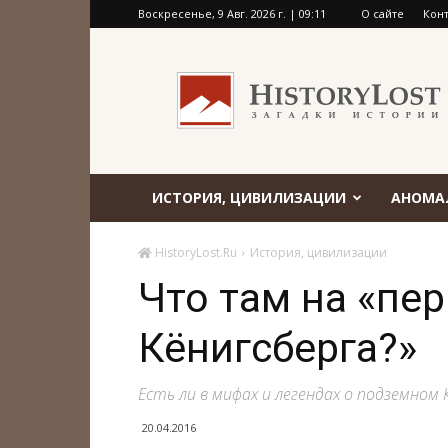
Воскресенье, 9 Авг. 2026 г. | 09:11
О сайте
Кон
HistoryLost.Ru
ИСТОРИЯ, ЦИВИЛИЗАЦИИ
АНОМА
HistoryLost.Ru
История, цивилизации
Что там на «пе
Кёнигсберга?»
Есть ли в мифах и легендах о подземном 
20.04.2016