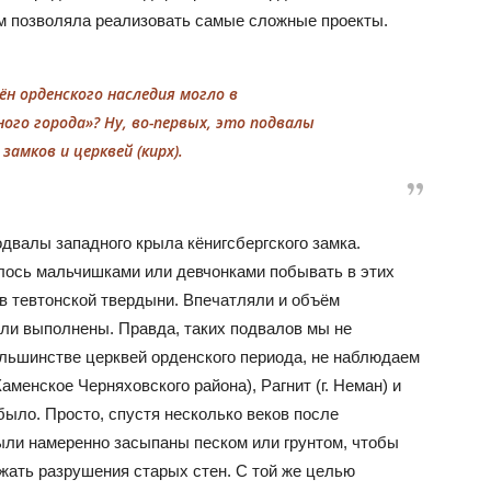
м позволяла реализовать самые сложные проекты.
н орденского наследия могло в
ого города»? Ну, во-первых, это подвалы
замков и церквей (кирх).
двалы западного крыла кёнигсбергского замка.
илось мальчишками или девчонками побывать в этих
в тевтонской твердыни. Впечатляли и объём
ыли выполнены. Правда, таких подвалов мы не
льшинстве церквей орденского периода, не наблюдаем
Каменское Черняховского района), Рагнит (г. Неман) и
е было. Просто, спустя несколько веков после
ыли намеренно засыпаны песком или грунтом, чтобы
жать разрушения старых стен. С той же целью