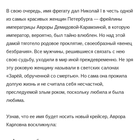
В свою очередь, имя фрегату дал Николай I в честь одной
из самых красивых женщин Петербурга — фрейлины
императрицы Авроры Демидовой-Карамзиной, в которую
император, вероятно, был тайно влюблен. Но над этой
дамой тяготело родовое проклятие, своеобразный «венец
безбрачия». Все мужчины, решившиеся связать с нею
свою судьбу, уходили в мир иной преждевременно. Не зря
эту роковую женщину называли в светских салонах
«Зарёй, обрученной со смертью». Но сама она прожила
долгую жизнь и не считала себя несчастной,
преследуемой злым роком, поскольку любила и была
любима.
Узнав, что ее имя будет носить новый крейсер, Аврора
Карловна воскликнула: