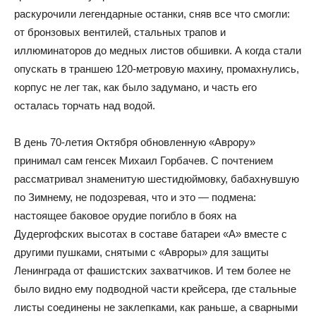
раскурочили легендарные останки, сняв все что смогли:
от бронзовых вентилей, стальных трапов и
иллюминаторов до медных листов обшивки. А когда стали
опускать в траншею 120-метровую махину, промахнулись,
корпус не лег так, как было задумано, и часть его
осталась торчать над водой.
В день 70-летия Октября обновленную «Аврору»
принимал сам генсек Михаил Горбачев. С почтением
рассматривал знаменитую шестидюймовку, бабахнувшую
по Зимнему, не подозревая, что и это — подмена:
настоящее баковое орудие погибло в боях на
Дудергофских высотах в составе батареи «А» вместе с
другими пушками, снятыми с «Авроры» для защиты
Ленинграда от фашистских захватчиков. И тем более не
было видно ему подводной части крейсера, где стальные
листы соединены не заклепками, как раньше, а сварными