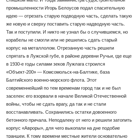
промышленности Игорь Белоусов подал спасительную
идею — отрезать старую подводную часть, сделать такую
же новую и сверху поставить старую надводную часть.
Так и поступили. И никто не узнал бы о случившемся, но
корабелы не смогли или не решились сдать старый
корпус на металлолом. Отрезанную часть решили
спрятать в Лужской губе, в районе деревни Ручьи, где еще
в 1930-е годы силами зеков Лужлага строился
«Объект-200» — Комсомольск-на-Балтике, база
Балтийского военно-морского флота. Этот
современнейший по тем временам город так и не был
заселен: его взорвали в начале Великой Отечественной
войны, чтобы не сдать врагу, да так и не стали
восстанавливать. Сохранились остатки довоенного
бетонного причала. Неподалеку от него и решили затопить
корпус «Авроры», для чего выкопали на дне подобие
траншеи. К тому времени местные жители основательно