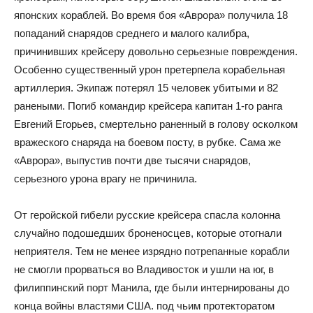
японских кораблей. Во время боя «Аврора» получила 18
попаданий снарядов среднего и малого калибра,
причинивших крейсеру довольно серьезные повреждения.
Особенно существенный урон претерпела корабельная
артиллерия. Экипаж потерял 15 человек убитыми и 82
ранеными. Погиб командир крейсера капитан 1-го ранга
Евгений Егорьев, смертельно раненный в голову осколком
вражеского снаряда на боевом посту, в рубке. Сама же
«Аврора», выпустив почти две тысячи снарядов,
серьезного урона врагу не причинила.
От геройской гибели русские крейсера спасла колонна
случайно подошедших броненосцев, которые отогнали
неприятеля. Тем не менее изрядно потрепанные корабли
не смогли прорваться во Владивосток и ушли на юг, в
филиппинский порт Манила, где были интернированы до
конца войны властями США. под чьим протекторатом