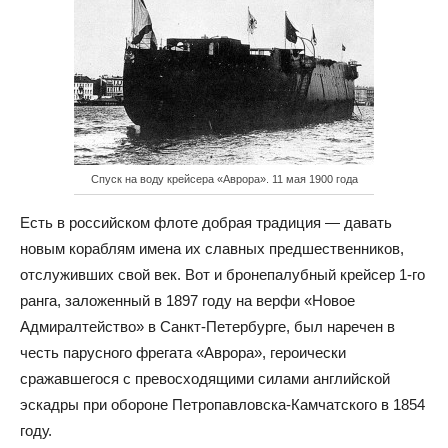
Спуск на воду крейсера «Аврора». 11 мая 1900 года
Есть в российском флоте добрая традиция — давать
новым кораблям имена их славных предшественников,
отслуживших свой век. Вот и бронепалубный крейсер 1-го
ранга, заложенный в 1897 году на верфи «Новое
Адмиралтейство» в Санкт-Петербурге, был наречен в
честь парусного фрегата «Аврора», героически
сражавшегося с превосходящими силами английской
эскадры при обороне Петропавловска-Камчатского в 1854
году.