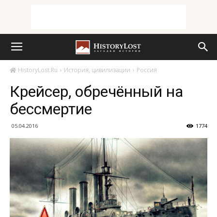
HistoryLost.Ru
История, цивилизации
Россия
Крейсер, обречённый на
бессмертие
05.04.2016
1774