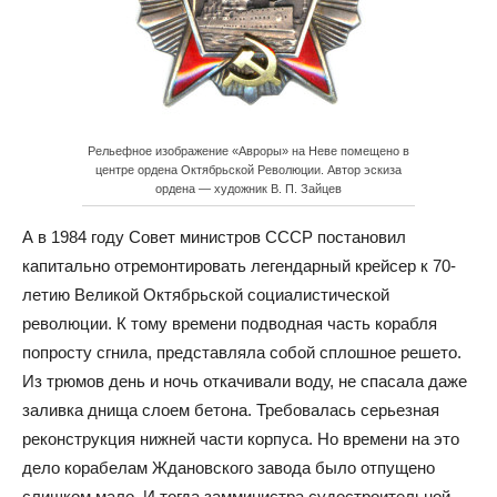
Рельефное изображение «Авроры» на Неве помещено в
центре ордена Октябрьской Революции. Автор эскиза
ордена — художник В. П. Зайцев
А в 1984 году Совет министров СССР постановил
капитально отремонтировать легендарный крейсер к 70-
летию Великой Октябрьской социалистической
революции. К тому времени подводная часть корабля
попросту сгнила, представляла собой сплошное решето.
Из трюмов день и ночь откачивали воду, не спасала даже
заливка днища слоем бетона. Требовалась серьезная
реконструкция нижней части корпуса. Но времени на это
дело корабелам Ждановского завода было отпущено
слишком мало. И тогда замминистра судостроительной