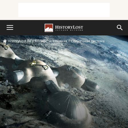
HistoryLost.Ru
Космос, вселенная
Солнечная система