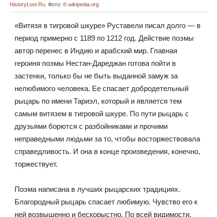
HistoryLost.Ru
. Фото: ©
wikipedia.org
«Витязя в тигровой шкуре» Руставели писал долго — в
период примерно с 1189 по 1212 год. Действие поэмы
автор перенес в Индию и арабский мир. Главная
героиня поэмы Нестан-Дареджан готова пойти в
застенки, только бы не быть выданной замуж за
нелюбимого человека. Ее спасает добродетельный
рыцарь по имени Тариэл, который и является тем
самым витязем в тигровой шкуре. По пути рыцарь с
друзьями борются с разбойниками и прочими
неправедными людьми за то, чтобы восторжествовала
справедливость. И она в конце произведения, конечно,
торжествует.
Поэма написана в лучших рыцарских традициях.
Благородный рыцарь спасает любимую. Чувство его к
ней возвышенно и бескорыстно. По всей видимости,