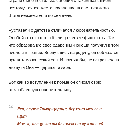
стране было несколько селений с таким названием,
поэтому точное место появления на свет великого
Шоты неизвестно и по сей день.
Руставели с детства отличался любознательностью.
Особой его страстью были греческие философы. Так
что образование свое одаренный юноша получил в том
числе и в Греции. Вернувшись на родину, он собирался
принять монашеский сан. И принял бы, не встреться на
его пути Она — царица Тамара.
Вот как во вступлении к поэме он описал свою
возлюбленную повелительницу:
Лев, служа Тамар-царице, держит меч ее и
щит.
Мне ж, певцу, каким деяньем послужить ей