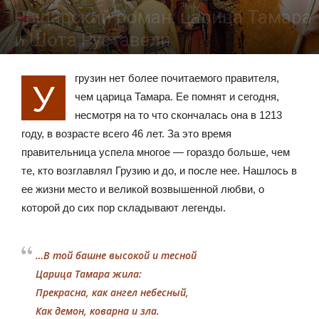
Рыцарский роман: царица Тамара
и Шота Руставели
16.11.2016
1847
грузин нет более почитаемого правителя,
У
чем царица Тамара. Ее помнят и сегодня,
несмотря на то что скончалась она в 1213
году, в возрасте всего 46 лет. За это время
правительница успела многое — гораздо больше, чем
те, кто возглавлял Грузию и до, и после нее. Нашлось в
ее жизни место и великой возвышенной любви, о
которой до сих пор складывают легенды.
…В той башне высокой и тесной
Царица Тамара жила:
Прекрасна, как ангел небесный,
Как демон, коварна и зла.