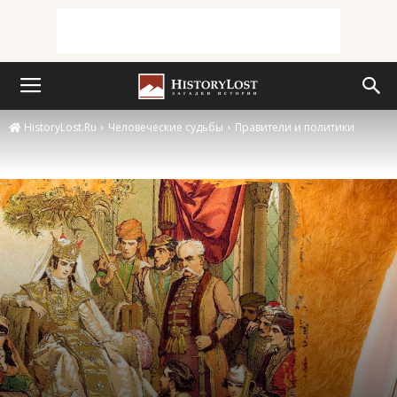
HistoryLost.Ru
Человеческие судьбы
Правители и политики