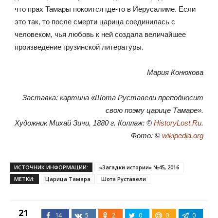
что прах Тамары покоится где-то в Иерусалиме. Если
это так, то после смерти царица соединилась с
человеком, чья любовь к ней создала величайшее
произведение грузинской литературы.
Мария Конюкова
Заставка: картина «Шота Руставели преподносит
свою поэму царице Тамаре».
Художник Михай Зичи, 1880 г. Коллаж: ©
HistoryLost.Ru
.
Фото: ©
wikipedia.org
ИСТОЧНИК ИНФОРМАЦИИ:
«Загадки истории» №45, 2016
МЕТКИ:
Царица Тамара
Шота Руставели
21
14
5
2
0
0
0