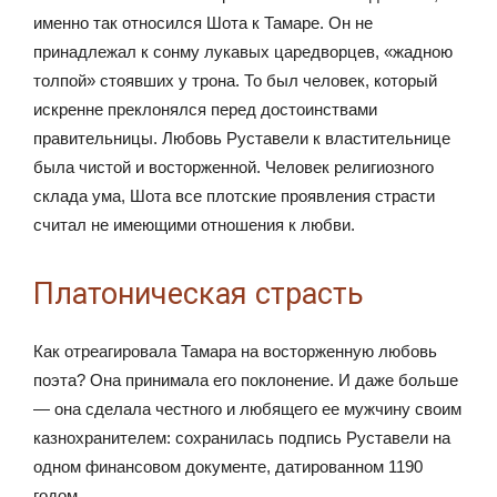
именно так относился Шота к Тамаре. Он не
принадлежал к сонму лукавых царедворцев, «жадною
толпой» стоявших у трона. То был человек, который
искренне преклонялся перед достоинствами
правительницы. Любовь Руставели к властительнице
была чистой и восторженной. Человек религиозного
склада ума, Шота все плотские проявления страсти
считал не имеющими отношения к любви.
Платоническая страсть
Как отреагировала Тамара на восторженную любовь
поэта? Она принимала его поклонение. И даже больше
— она сделала честного и любящего ее мужчину своим
казнохранителем: сохранилась подпись Руставели на
одном финансовом документе, датированном 1190
годом…