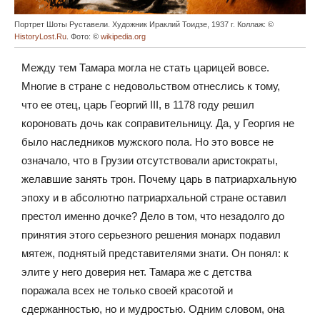
Портрет Шоты Руставели. Художник Ираклий Тоидзе, 1937 г. Коллаж: ©
HistoryLost.Ru
. Фото: ©
wikipedia.org
Между тем Тамара могла не стать царицей вовсе.
Многие в стране с недовольством отнеслись к тому,
что ее отец, царь Георгий III, в 1178 году решил
короновать дочь как соправительницу. Да, у Георгия не
было наследников мужского пола. Но это вовсе не
означало, что в Грузии отсутствовали аристократы,
желавшие занять трон. Почему царь в патриархальную
эпоху и в абсолютно патриархальной стране оставил
престол именно дочке? Дело в том, что незадолго до
принятия этого серьезного решения монарх подавил
мятеж, поднятый представителями знати. Он понял: к
элите у него доверия нет. Тамара же с детства
поражала всех не только своей красотой и
сдержанностью, но и мудростью. Одним словом, она