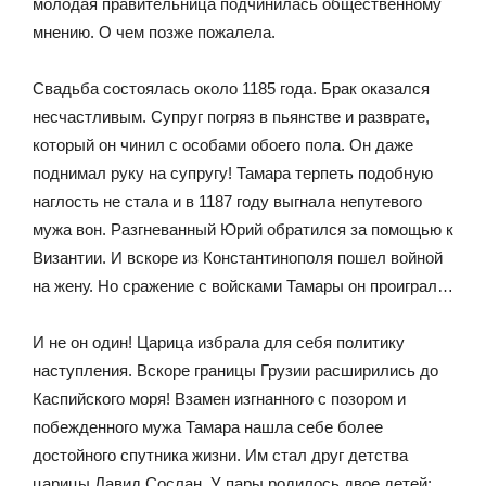
молодая правительница подчинилась общественному
мнению. О чем позже пожалела.
Свадьба состоялась около 1185 года. Брак оказался
несчастливым. Супруг погряз в пьянстве и разврате,
который он чинил с особами обоего пола. Он даже
поднимал руку на супругу! Тамара терпеть подобную
наглость не стала и в 1187 году выгнала непутевого
мужа вон. Разгневанный Юрий обратился за помощью к
Византии. И вскоре из Константинополя пошел войной
на жену. Но сражение с войсками Тамары он проиграл…
И не он один! Царица избрала для себя политику
наступления. Вскоре границы Грузии расширились до
Каспийского моря! Взамен изгнанного с позором и
побежденного мужа Тамара нашла себе более
достойного спутника жизни. Им стал друг детства
царицы Давид Сослан. У пары родилось двое детей: