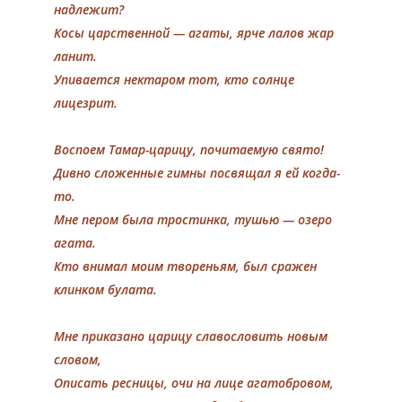
надлежит?
Косы царственной — агаты, ярче лалов жар
ланит.
Упивается нектаром тот, кто солнце
лицезрит.
Воспоем Тамар-царицу, почитаемую свято!
Дивно сложенные гимны посвящал я ей когда-
то.
Мне пером была тростинка, тушью — озеро
агата.
Кто внимал моим твореньям, был сражен
клинком булата.
Мне приказано царицу славословить новым
словом,
Описать ресницы, очи на лице агатобровом,