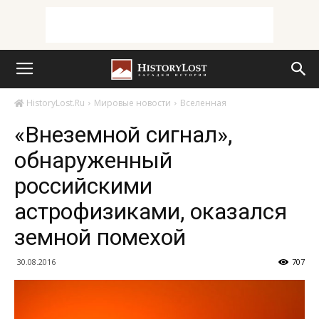
HistoryLost.Ru
Мировые новости
Вселенная
«Внеземной сигнал»,
обнаруженный
российскими
астрофизиками, оказался
земной помехой
30.08.2016
707