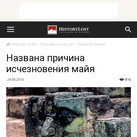
HistoryLost.Ru
Мировые новости
Планета Земля
Названа причина
исчезновения майя
24.08.2016
816