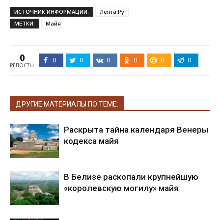
ИСТОЧНИК ИНФОРМАЦИИ:
Лента.Ру
МЕТКИ:
Майя
0
0
0
0
0
0
0
РЕПОСТЫ
ДРУГИЕ МАТЕРИАЛЫ ПО ТЕМЕ:
Раскрыта тайна календаря Венеры
кодекса майя
В Белизе раскопали крупнейшую
«королевскую могилу» майя