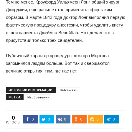
Тем не менее, Кроуфорд Уильямсон Лонг, общий хирург
Джорджии, еще раньше стал применять эфир таким
образом. В марте 1842 года доктор Лонг выполнил первую
фактическую процедуру анестезии, чтобы удалить кисту
с шеи пациента Джеймса Венейбла. Но сделал это в
присутствии только трех свидетелей.
Публичный характер процедуры доктора Мортона
запомнился людям больше. Вот так и свершаются
великие открытия: там, где нас нет.
ИСТОЧНИК ИНФОРМАЦИИ:
Hi-News.ru
МЕТКИ:
Изобретения
0
0
0
0
0
0
0
РЕПОСТЫ