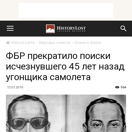
HistoryLost.Ru
Мировые новости
Планета Земля
ФБР прекратило поиски
исчезнувшего 45 лет назад
угонщика самолета
13.07.2016
964