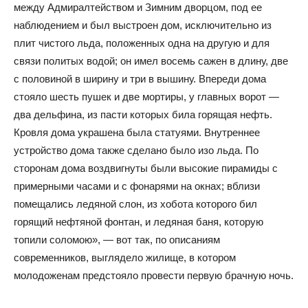
между Адмиралтейством и Зимним дворцом, под ее
наблюдением и был выстроен дом, исключительно из
плит чистого льда, положенных одна на другую и для
связи политых водой; он имел восемь сажен в длину, две
с половиной в ширину и три в вышину. Впереди дома
стояло шесть пушек и две мортиры, у главных ворот —
два дельфина, из пасти которых била горящая нефть.
Кровля дома украшена была статуями. Внутреннее
устройство дома также сделано было изо льда. По
сторонам дома воздвигнуты были высокие пирамиды с
примерными часами и с фонарями на окнах; вблизи
помещались ледяной слон, из хобота которого бил
горящий нефтяной фонтан, и ледяная баня, которую
топили соломою», — вот так, по описаниям
современников, выглядело жилище, в котором
молодоженам предстояло провести первую брачную ночь.