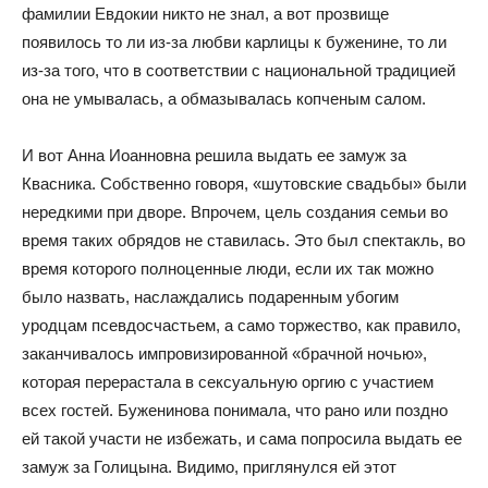
фамилии Евдокии никто не знал, а вот прозвище
появилось то ли из-за любви карлицы к буженине, то ли
из-за того, что в соответствии с национальной традицией
она не умывалась, а обмазывалась копченым салом.
И вот Анна Иоанновна решила выдать ее замуж за
Квасника. Собственно говоря, «шутовские свадьбы» были
нередкими при дворе. Впрочем, цель создания семьи во
время таких обрядов не ставилась. Это был спектакль, во
время которого полноценные люди, если их так можно
было назвать, наслаждались подаренным убогим
уродцам псевдосчастьем, а само торжество, как правило,
заканчивалось импровизированной «брачной ночью»,
которая перерастала в сексуальную оргию с участием
всех гостей. Буженинова понимала, что рано или поздно
ей такой участи не избежать, и сама попросила выдать ее
замуж за Голицына. Видимо, приглянулся ей этот