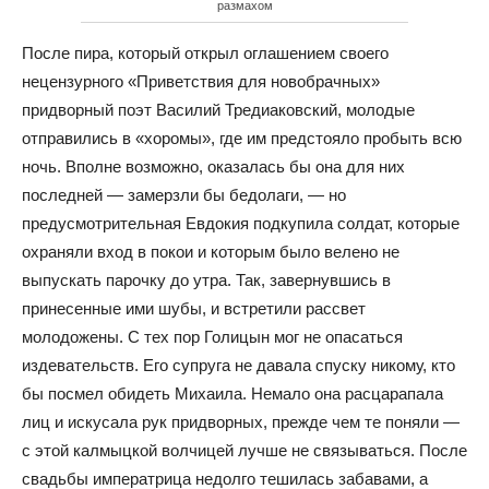
размахом
После пира, который открыл оглашением своего
нецензурного «Приветствия для новобрачных»
придворный поэт Василий Тредиаковский, молодые
отправились в «хоромы», где им предстояло пробыть всю
ночь. Вполне возможно, оказалась бы она для них
последней — замерзли бы бедолаги, — но
предусмотрительная Евдокия подкупила солдат, которые
охраняли вход в покои и которым было велено не
выпускать парочку до утра. Так, завернувшись в
принесенные ими шубы, и встретили рассвет
молодожены. С тех пор Голицын мог не опасаться
издевательств. Его супруга не давала спуску никому, кто
бы посмел обидеть Михаила. Немало она расцарапала
лиц и искусала рук придворных, прежде чем те поняли —
с этой калмыцкой волчицей лучше не связываться. После
свадьбы императрица недолго тешилась забавами, а