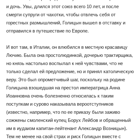
и дочь. Увы, длился этот союз всего 10 лет, и после
смерти супруги от чахотки, чтобы отвлечь себя от
горестных размышлений, Голицын вышел в отставку и
отправился в путешествие по Европе.
И вот там, в Италии, он влюбился в местную красавицу
Лючию. Была она простолюдинкой, дочерью трактирщика,
но князь настолько воспылал к ней чувствами, что не
только сделал ей предложение, но и принял католическую
веру. Это был опрометчивый шаг, поскольку на родине
Голицына взошедшая на престол императрица Анна
Иоанновна очень болезненно относилась к таким
поступкам и сурово наказывала вероотступников
(известно, например, что по ее приказу были заживо
сожжены смоленский купец Борух Лейбов и обращенный
им в иудаизм капитан-лейтенант Александр Возницын).
Тем не менее на свой страх и риск Голицын вместе с