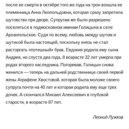
после ее смерти в октябре того же года на трон взошла ее
племянница Анна Леопольдовна, которая сразу запретила
шутовство при дворе. Супругам же было разрешено
поселиться в подмосковном имении Голицына в селе
Архангельское. Судя по всему, любовь между шутом и
шутихой была настоящей, поскольку князь не стал
расторгать «потешный» брак. Евдокия родила ему сына
Андрея, но спустя два года, 8 возрасте 32 лет умерла при
родах второго наследника. Погоревав, Голицын снова
женился — теперь на дальней родственнице своей первой
жены Аграфене Хвостовой, которая была моложе своего
супруга почти на 40 лет и которая родила ему еще трех
дочек. А скончался Михаил Алексеевич в глубокой
старости, в возрасте 87 лет.
Леонид Лужков