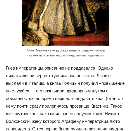
Анна Иоанновна — русская императрица — любила
посмеяться, в том числе и над своими поданными
Гнев императрицы описанию не поддавался. Однако
лишать жизни вероотступника она не стала. Лючию
выслали в Италию, а князь Голицын получил «повышение
по службе» — его назначили придворным шутом с
обязанностью во время пиршеств подавать квас (отчего к
нему почти сразу прилепилось прозвище Квасник). Такое
же «шутовское» наказание ранее получил князь Никита
Волконский, жену которого Аграфену императрица люто
ненавидела. С тех пор не было лучшего развлечения для