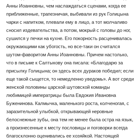
Анны Иоанновны, чем наслаждаться сценами, когда ее
приближенные, трапезничая, выбивали из рук Голицына
чарки с напитком, плевали ему в лицо, а тот молчаливо
сносил издевательства, а потом, мокрый с головы до ног,
сушился у печки на кухне. Его покорность расценивалась
окружающими как убогость, но все-таки он считался
шутом-фаворитом Анны Иоанновны. Причем настолько,
что в письме к Салтыкову она писала: «Благодарю за
присылку Голицына; он здесь всех дураков победил; если
еще такой сыщется, то немедленно уведомь». А вот среди
женской половины царской шутовской команды
любимицей императрицы была Евдокия Ивановна
Буженинова. Калмычка, маленького роста, колченогая, с
заразительной улыбкой, открывающей неровные
белоснежные зубы, она тем не менее была остра на язык,
а произнесенные к месту пословицы и поговорки всегда
благосклонно оценивались ее хозяйкой. Настоящей