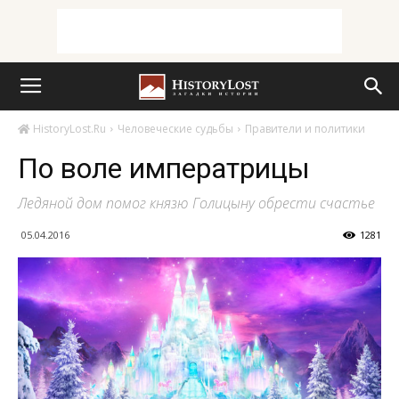
HistoryLost.Ru
Человеческие судьбы
Правители и политики
По воле императрицы
Ледяной дом помог князю Голицыну обрести счастье
05.04.2016
1281