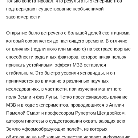
только констатировал, что результаты экспериментов
подтверждают существование необъяснимой
закономерности.
Открытие было встречено с большой долей скептицизма,
который сохраняется до настоящего времени. В отличие
от влияния (подлинного или мнимого) на экстрасенсорные
способности ряда иных факторов, которое никак нельзя
признать устойчивым, эффект МЗВ оставался
стабильным. Это быстро усвоили ясновидцы, и он
принимается во внимание в различных научных
исследованиях, в частности, при изучении магнитного
поля Земли и фаз Луны. Четко прослеживалось влияние
МЗВ и в ходе экспериментов, проводившихся в Англии
Памелой Смарт и профессором Рупертом Шелдрейком,
автором гипотезы о существовании охватывающих всю
Землю «формообразующих полей», из которых
обитающие на ней живые существа черпают информацию,