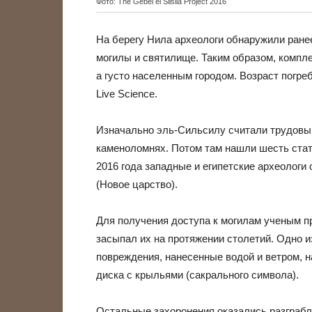
Фото: The Gebel el Silsila Project 2016
На берегу Нила археологи обнаружили ране
могилы и святилище. Таким образом, компл
а густо населенным городом. Возраст погре
Live Science.
Изначально эль-Сильсилу считали трудовым
каменоломнях. Потом там нашли шесть стату
2016 года западные и египетские археологи
(Новое царство).
Для получения доступа к могилам ученым пр
засыпал их на протяжении столетий. Одно и
повреждения, нанесенные водой и ветром, 
диска с крыльями (сакрального символа).
Остальные захоронения оказались разграбл