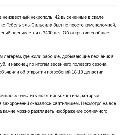
е неизвестный некрополь: 42 высеченные в скале
екс Гебель эль-Сильсила был не просто каменоломней,
бений оценивается в 3400 лет. Об открытии сообщает
 лагерем, где жили рабочие, добывающие песчаник в
й, и наконец по итогам весеннего полевого сезона
 объявили об открытии погребений 18-19 династии
ишлось очистить их от нильского ила, который
з захоронений оказалось святилищем. Несмотря на все
на камне можно разглядеть изображение солнечного
енными еще в древности. В них остались только кости