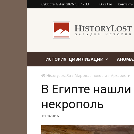
Суббота, 8 Авг. 2026 г. | 17:33
О сайте
Контакты
HistoryLost.Ru
ИСТОРИЯ, ЦИВИЛИЗАЦИИ
АНОМА
HistoryLost.Ru
Мировые новости
Археология
В Египте нашли
некрополь
01.04.2016