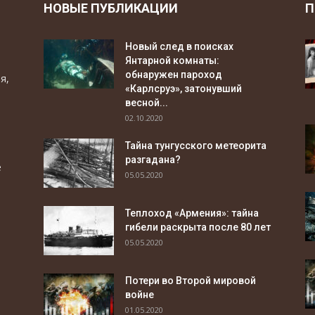
НОВЫЕ ПУБЛИКАЦИИ
П
Новый след в поисках
Янтарной комнаты:
обнаружен пароход
я,
«Карлсруэ», затонувший
весной...
02.10.2020
Тайна тунгусского метеорита
разгадана?
е
05.05.2020
Теплоход «Армения»: тайна
гибели раскрыта после 80 лет
05.05.2020
Потери во Второй мировой
войне
01.05.2020