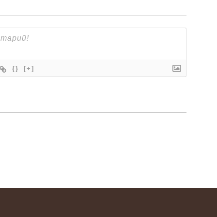
{}
[+]