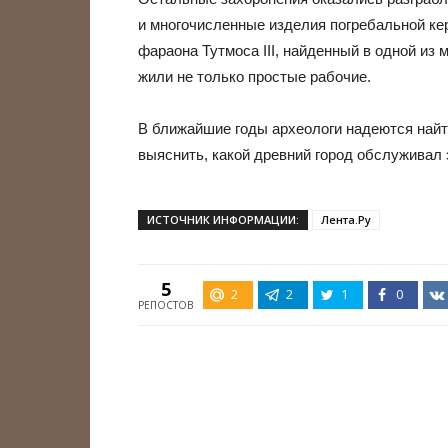
и многочисленные изделия погребальной ке
фараона Тутмоса III, найденный в одной из 
жили не только простые рабочие.
В ближайшие годы археологи надеются найт
выяснить, какой древний город обслуживал 
ИСТОЧНИК ИНФОРМАЦИИ:
Лента.Ру
5
2
2
1
0
РЕПОСТОВ