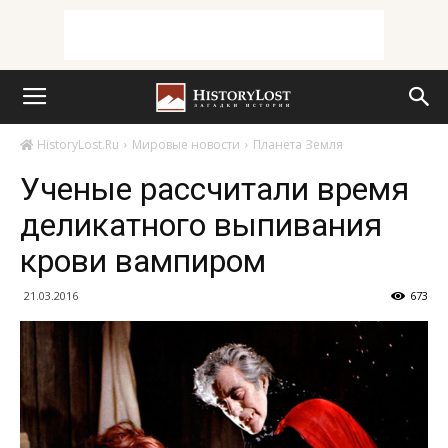
HistoryLost.Ru
Мировые новости
Планета Земля
Ученые рассчитали время
деликатного выпивания
крови вампиром
21.03.2016
673