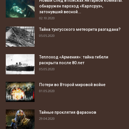
Новый след в поисках Янтарной комнаты:
обнаружен пароход «Карлсруэ»,
затонувший весной...
02.10.2020
Тайна тунгусского метеорита разгадана?
05.05.2020
Теплоход «Армения»: тайна гибели
раскрыта после 80 лет
05.05.2020
Потери во Второй мировой войне
01.05.2020
Тайные проклятия фараонов
29.04.2020