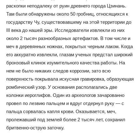
раскопки неподалеку от руин древнего города Цзинань.
Там были обнаружены около 50 гробниц, относящихся к
государству Чу, существовавшему на этой территории до
III века до нашей эры. Исследователи извлекли из них
около 2 тысяч разнообразных артефактов. В том числе и
меч в деревянных ножнах, покрытых черным лаком. Когда
его аккуратно извлекли, глазам ученых предстал широкий
бронзовый клинок изумительного качества работы. На
нем не было никаких следов коррозии, зато всю
поверхность покрывала искусная гравировка, образующая
ромбический узор. У основания располагались две
колонки иероглифов. Один из археологов зачарованно
провел по лезвию пальцем и вдруг отдернул руку — с
пальца сорвалась капля крови. Оказывается, меч,
пролежавший под землей более 2 тысяч лет, сохранил
бритвенно-острую заточку.