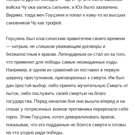
войска Чу ока-зались сильнее, и Юэ было захвачено.
Видимо, тогда меч Гоуцзяня и попал к кому-то из высших
сановников Чу как трофей.
Гоуцзянь был классическим правителем своего времени
— хитрым, не слишком уважающим договоры и
безжалостным к врагам. Легендарным он стал из-за того,
что применял для победы самые неожиданные ходы.
Например, в одном из сражений он поставил в первую
шеренгу преступников, приговоренных к смерти. Им был
дан простой выбор: либо принять мучительную Смерть от
пыток, либо послужить своей смертью на благо
государства. Перед началом боя они вышли вперед и на
глазах у потрясенных воинов противника перерезали себе
горло. Этим Гоуцзянь хотел деморализовать врагов,
показывая, что его подданные не боятся смерти и готовы
на что угодно ради победы.