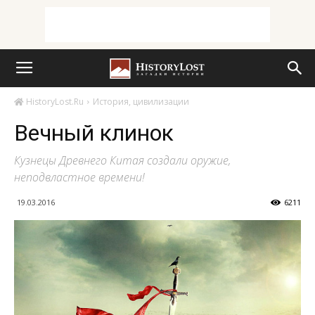
HistoryLost.Ru
История, цивилизации
Вечный клинок
Кузнецы Древнего Китая создали оружие,
неподвластное времени!
19.03.2016
6211