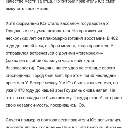
качестве мести за отца. Но хитрый правитель Юэ смог
выкупить свою жизнь.
Хотя формально Юэ стало вассалом государства У,
Гоуцзянь и не думал покоряться. На протяжении
нескольких лет он планомерно готовил восстание. В 482
году до нашей эры, выбрав момент, когда правитель У
отправился встречаться с другими «гегемонами»
(захватив с собой большую часть войск для
безопасности), Гоуцзянь нанес удар по столице своего
«господина». Город был взят, при этом погиб наследник
престола У. Вскоре между У и Юэ был заключен мир, но
уже 8 478 году до нашей эры Гоуцзянь снова напал. На
этот раз пощады не было никому. Государство У потеряло
свою независи-мость, покорившись Юэ.
Спустя примерно полтора века правители Юэ попытались
покорить других соседей — Ци и Чу. Это было ошибкой —