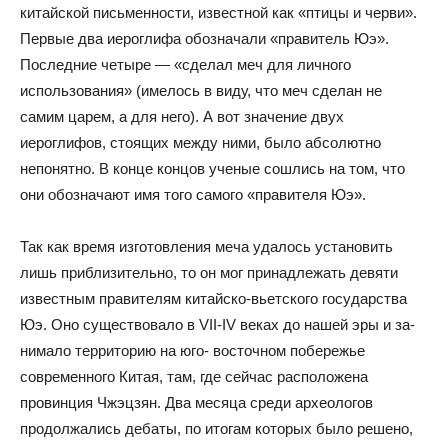
китайской письменности, известной как «птицы и черви».
Первые два иероглифа обозначали «правитель Юэ».
Последние четыре — «сделал меч для личного
использования» (имелось в виду, что меч сделан не
самим царем, а для него). А вот значение двух
иероглифов, стоящих между ними, было абсолютно
непонятно. В конце концов ученые сошлись на том, что
они обозначают имя того самого «правителя Юэ».
Так как время изготовления меча удалось установить
лишь приблизительно, то он мог принадлежать девяти
известным правителям китайско-вьетского государства
Юэ. Оно существовало в VII-IV веках до нашей эры и за-
нимало территорию на юго- восточном побережье
современного Китая, там, где сейчас расположена
провинция Чжэцзян. Два месяца среди археологов
продолжались дебаты, по итогам которых было решено,