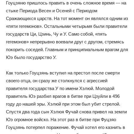
Гоуцзяню пришлось править в очень сложное время — на
стыке Периода Весен и Осеней с Периодом
Сражающихся царств. На тот момент он являлся одним из
«пяти гегемонов». Остальными четырьмя были правители
государств Ци, Цзинь, Чу и У. Само собой, «пять
гегемонов» непрерывно воевали друг с другом, стремясь
покорить соседей. Главным и принципиальным врагом для
Юэ было государство У.
Как только Гоуцзянь вступил на престол после смерти
своего отца, он сразу же столкнулся с агрессией
правителя государства У по имени Хэлюй. Молодой
правитель Юэ разбил врагов в битве при Цзуйли в 496
году до нашей эры. Хэлюй при этом был убит стрелой.
Спустя два года сын Хэлюя Фучай снова привел на земли
Юэ огромное войско. На этот раз в битве при Фуцзяо
Гоуцзянь потерпел поражение. Фучай хотел его казнить в