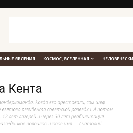
ЛЬНЫЕ ЯВЛЕНИЯ
КОСМОС, ВСЕЛЕННАЯ
ЧЕЛОВЕЧЕСКИ
а Кента
зондеркоманда. Когда его арестовали, сам шеф
 взятого резидента советской разведки. А потом
 12 лет лагерей и через 30 лет реабилитация.
 разведчиков появилось новое имя — Анатолий