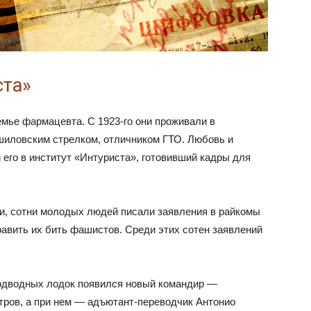
ста»
емье фармацевта. С 1923-го они проживали в
шиловским стрелком, отличником ГТО. Любовь и
его в институт «Интуриста», готовивший кадры для
ии, сотни молодых людей писали заявления в райкомы
авить их бить фашистов. Среди этих сотен заявлений
 подводных лодок появился новый командир —
ров, а при нем — адъютант-переводчик Антонио