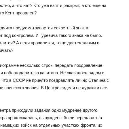
стно, а что нет? Кто уже взят и раскрыт, а кто еще на
что Кент провален?
ведчика предусматривается секретный знак в
 под контролем. У Гуревича такого знака не было.
алится? А если провалится, то не дастся живым в
ничать?
иограмме несколько строк: передать поздравление
 и поблагодарить за капитана. Не оказалось рядом с
ь, что в СССР не принято поздравлять лично Сталина с
е воинского звания. В Центре сидели не дураки и все
ентра приходили задания одно мудренее другого.
 игра продолжалась, вынуждены были передавать в
немецких войск на отдельных участках фронта, их