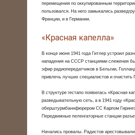
перемещения по оккупированным территория
пользовался. На него замыкались разведгру
Франции, и в Германии.
«Красная капелла»
В конце июня 1941 года Гитлер устроил ра
нападения на СССР станциями слежения бы
эфир радиопередатчиков в Бельгии, Голланд
привлечь лучших специалистов и очистить 
В структуре гестапо появилась «Красная ка
разведывательную сеть, а в 1941 году «Кр
оберштурмбаннфюрером СС Карлом Гирингом
Передвижные пеленгаторные станции разъе
Начались провалы. Радистов арестовывали 