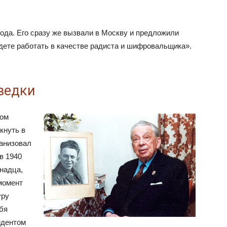
ода. Его сразу же вызвали в Москву и предложили
ете работать в качестве радиста и шифровальщика».
ведки
ком
кнуть в
ганизовал
в 1940
надца,
момент
уру
ебя
идентом