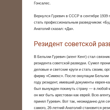
Гонсалес.
Вернулся Гуревич в СССР в сентябре 1939 г
стать профессиональным разведчиком: «Буд
Анатолий сказал: «Да».
Резидент советской раз
В Бельгии Гуревич (агент Кент) стал связни
резидента советской разведки. Сумел прони
деловые и светские круги и стать своим, ор
фирму «Симекс». После оккупации Бельгии 
году резидент, имевший документы еврея-ка
был вынужден покинуть страну — в любой 
он мог быть арестован как еврей. Всю агент
принял Гуревич. Вот так, неожиданно для с
самого, 26-летний Анатолий становится рез