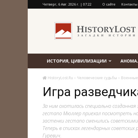
Четверг, 6 Авг. 2026 г. | 07:22
О сайте
Контакты
HistoryLost.Ru
ИСТОРИЯ, ЦИВИЛИЗАЦИИ
АНОМА
HistoryLost.Ru
Человеческие судьбы
Военные
Игра разведчик
За ним охотилась специально созданная 
гестапо Мюллер приехал посмотреть на
застенки гестапо сменились советскими.
Теперь в списках легендарных советских
Гуревич.