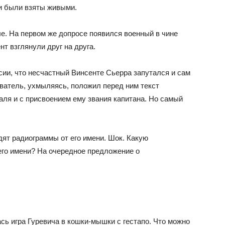
ни были взяты живыми.
ле. На первом же допросе появился военный в чине
нт взглянули друг на друга.
ии, что несчастный Винсенте Сьерра запутался и сам
ователь, ухмыляясь, положил перед ним текст
аля и с присвоением ему звания капитана. Но самый
дят радиограммы от его имени. Шок. Какую
его имени? На очередное предложение о
ась игра Гуревича в кошки-мышки с гестапо. Что можно