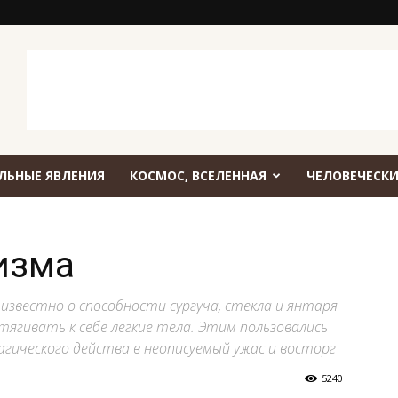
ЛЬНЫЕ ЯВЛЕНИЯ
КОСМОС, ВСЕЛЕННАЯ
ЧЕЛОВЕЧЕСКИ
изма
о известно о способности сургуча, стекла и янтаря
ягивать к себе легкие тела. Этим пользовались
агического действа в неописуемый ужас и восторг
5240