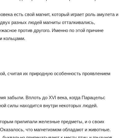
овека есть свой магнит, который играет роль амулета и
 двух разных людей магниты отталкивались,
 ужасное против другого. Именно по этой причине
и кольцами.
кой, считая их природную особенность проявлением
емя забыли. Вплоть до XVI века, когда Парацельс
дной силы находится внутри некоторых людей.
оторым прилипали железные предметы, и о своих
 Оказалось, что магнетизмом обладают и животные.
 буквально припечатывают к месту птиц и грызунов.