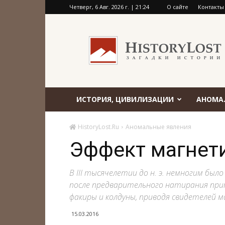
Четверг, 6 Авг. 2026 г. | 21:24
О сайте
Контакты
HistoryLost.Ru
ИСТОРИЯ, ЦИВИЛИЗАЦИИ
АНОМА
HistoryLost.Ru
Аномальные явления
Эффект магнет
В III тысячелетии до н. э. немногим был
после предварительного натирания прит
факиры и колдуны, приводя свидетелей м
15.03.2016