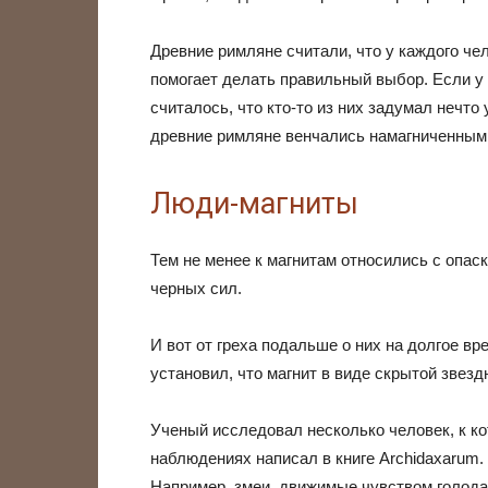
Древние римляне считали, что у каждого чел
помогает делать правильный выбор. Если у
считалось, что кто-то из них задумал нечто
древние римляне венчались намагниченным
Люди-магниты
Тем не менее к магнитам относились с опас
черных сил.
И вот от греха подальше о них на долгое вр
установил, что магнит в виде скрытой звез
Ученый исследовал несколько человек, к к
наблюдениях написал в книге Archidaxarum.
Например, змеи, движимые чувством голода,