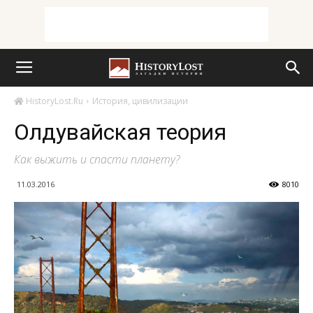
HistoryLost.Ru
История, цивилизации
Олдувайская теория
Как выжить и спасти планету?
11.03.2016
8010