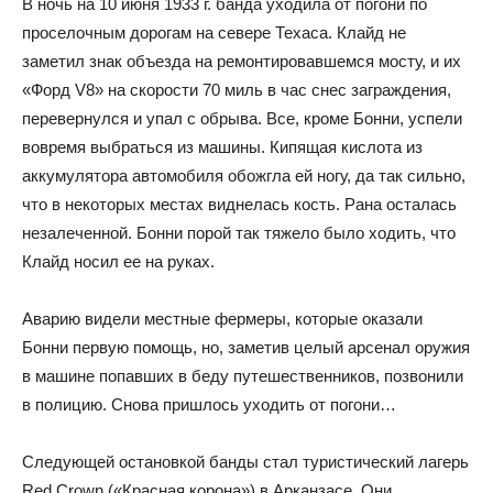
В ночь на 10 июня 1933 г. банда уходила от погони по
проселочным дорогам на севере Техаса. Клайд не
заметил знак объезда на ремонтировавшемся мосту, и их
«Форд V8» на скорости 70 миль в час снес заграждения,
перевернулся и упал с обрыва. Все, кроме Бонни, успели
вовремя выбраться из машины. Кипящая кислота из
аккумулятора автомобиля обожгла ей ногу, да так сильно,
что в некоторых местах виднелась кость. Рана осталась
незалеченной. Бонни порой так тяжело было ходить, что
Клайд носил ее на руках.
Аварию видели местные фермеры, которые оказали
Бонни первую помощь, но, заметив целый арсенал оружия
в машине попавших в беду путешественников, позвонили
в полицию. Снова пришлось уходить от погони…
Следующей остановкой банды стал туристический лагерь
Red Crown («Красная корона») в Арканзасе. Они