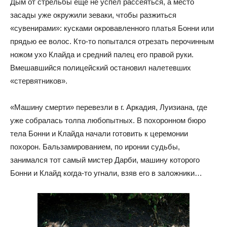
Дым от стрельбы еще не успел рассеяться, а место
засады уже окружили зеваки, чтобы разжиться
«сувенирами»: кусками окровавленного платья Бонни или
прядью ее волос. Кто-то попытался отрезать перочинным
ножом ухо Клайда и средний палец его правой руки.
Вмешавшийся полицейский остановил налетевших
«стервятников».
«Машину смерти» перевезли в г. Аркадия, Луизиана, где
уже собралась толпа любопытных. В похоронном бюро
тела Бонни и Клайда начали готовить к церемонии
похорон. Бальзамированием, по иронии судьбы,
занимался тот самый мистер Дарби, машину которого
Бонни и Клайд когда-то угнали, взяв его в заложники…