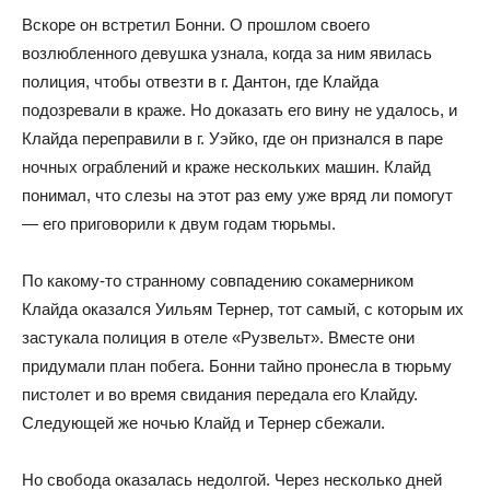
Вскоре он встретил Бонни. О прошлом своего
возлюбленного девушка узнала, когда за ним явилась
полиция, чтобы отвезти в г. Дантон, где Клайда
подозревали в краже. Но доказать его вину не удалось, и
Клайда переправили в г. Уэйко, где он признался в паре
ночных ограблений и краже нескольких машин. Клайд
понимал, что слезы на этот раз ему уже вряд ли помогут
— его приговорили к двум годам тюрьмы.
По какому-то странному совпадению сокамерником
Клайда оказался Уильям Тернер, тот самый, с которым их
застукала полиция в отеле «Рузвельт». Вместе они
придумали план побега. Бонни тайно пронесла в тюрьму
пистолет и во время свидания передала его Клайду.
Следующей же ночью Клайд и Тернер сбежали.
Но свобода оказалась недолгой. Через несколько дней