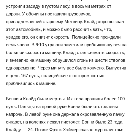
устроили засаду в густом лесу, в восьми метрах от
дороги. У обочины поставили грузовичок,
принадлежавший старшему Метвину. Клайд хорошо знал
этот автомобиль, и можно было рассчитывать, что,
увидев его, он снизит скорость. Полицейские прождали
семь часов. В 9:10 утра они заметили приближавшуюся на
большой скорости машину. Клайд стал снижать скорость,
и внезапно на машину обрушился огонь из шести стволов
одновременно. Через минуту все было кончено. Выпустив
в цель 167 пуль, полицейские с осторожностью
приблизились к машине.
Бонни и Клайд были мертвы. Их тела прошили более 100
пуль. Пальцы на правой руке Бонни были отстрелены
напрочь. В левой руке она держала окровавленную пачку
сигарет, на коленях лежал пистолет. Бонни было 23 года,
Клайду — 24. Позже Фрэнк Хэймер сказал журналистам: