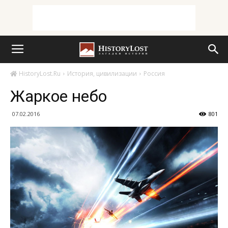
HistoryLost.Ru
История, цивилизации
Россия
Жаркое небо
07.02.2016
801