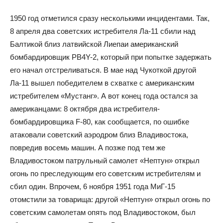
1950 год отметился сразу несколькими инцидентами. Так,
8 апреля два советских истребителя Ла-11 сбили над
Балтикой близ латвийской Лиепаи американский
бомбардировщик PB4Y-2, который при попытке задержать
его начал отстреливаться. В мае над Чукоткой другой
Ла-11 вышел победителем в схватке с американским
истребителем «Мустанг». А вот конец года остался за
американцами: 8 октября два истребителя-
бомбардировщика F-80, как сообщается, по ошибке
атаковали советский аэродром близ Владивостока,
повредив восемь машин. А позже под тем же
Владивостоком патрульный самолет «Нептун» открыл
огонь по преследующим его советским истребителям и
сбил один. Впрочем, 6 ноября 1951 года МиГ-15
отомстили за товарища: другой «Нептун» открыл огонь по
советским самолетам опять под Владивостоком, был