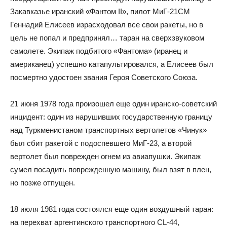
Закавказье иранский «Фантом II», пилот МиГ-21СМ
Геннадий Елисеев израсходовал все свои ракеты, но в
цель не попал и предпринял… таран на сверхзвуковом
самолете. Экипаж подбитого «Фантома» (иранец и
американец) успешно катапультировался, а Елисеев был
посмертно удостоен звания Героя Советского Союза.
21 июня 1978 года произошел еще один иранско-советский
инцидент: один из нарушивших государственную границу
над Туркменистаном транспортных вертолетов «Чинук»
был сбит ракетой с подоспевшего МиГ-23, а второй
вертолет был поврежден огнем из авиапушки. Экипаж
сумел посадить поврежденную машину, был взят в плен,
но позже отпущен.
18 июля 1981 года состоялся еще один воздушный таран:
на перехват аргентинского транспортного CL-44,