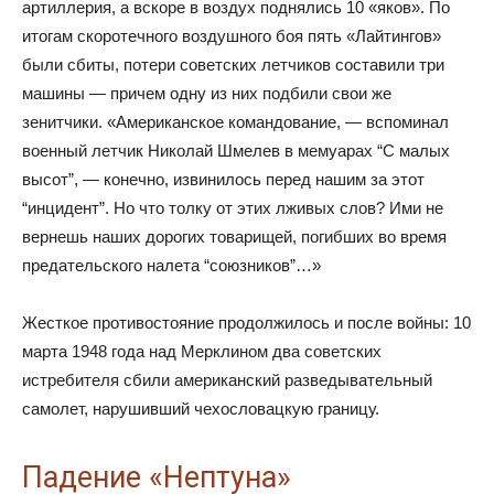
артиллерия, а вскоре в воздух поднялись 10 «яков». По
итогам скоротечного воздушного боя пять «Лайтингов»
были сбиты, потери советских летчиков составили три
машины — причем одну из них подбили свои же
зенитчики. «Американское командование, — вспоминал
военный летчик Николай Шмелев в мемуарах “С малых
высот”, — конечно, извинилось перед нашим за этот
“инцидент”. Но что толку от этих лживых слов? Ими не
вернешь наших дорогих товарищей, погибших во время
предательского налета “союзников”…»
Жесткое противостояние продолжилось и после войны: 10
марта 1948 года над Мерклином два советских
истребителя сбили американский разведывательный
самолет, нарушивший чехословацкую границу.
Падение «Нептуна»