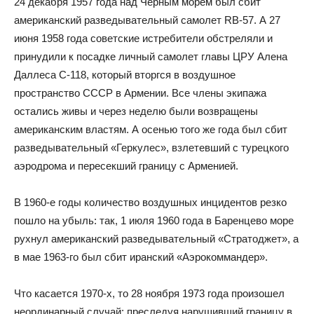
24 декабря 1957 года над Черным морем был сбит
американский разведывательный самолет RB-57. А 27
июня 1958 года советские истребители обстреляли и
принудили к посадке личный самолет главы ЦРУ Алена
Даллеса С-118, который вторгся в воздушное
пространство СССР в Армении. Все члены экипажа
остались живы и через неделю были возвращены
американским властям. А осенью того же года был сбит
разведывательный «Геркулес», взлетевший с турецкого
аэродрома и пересекший границу с Арменией.
В 1960-е годы количество воздушных инцидентов резко
пошло на убыль: так, 1 июля 1960 года в Баренцево море
рухнул американский разведывательный «Стратоджет», а
в мае 1963-го был сбит иранский «Аэрокоммандер».
Что касается 1970-х, то 28 ноября 1973 года произошел
неординарный случай: преследуя нарушивший границу в