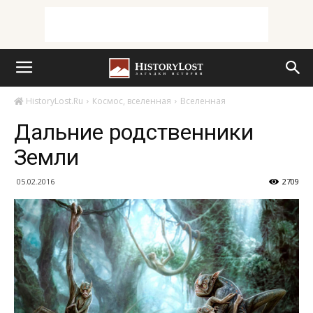
HistoryLost.Ru
Космос, вселенная
Вселенная
Дальние родственники
Земли
05.02.2016
2709