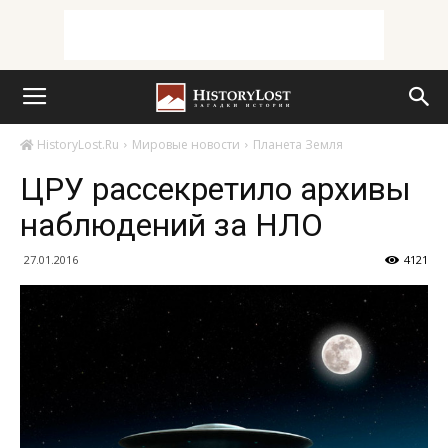
HistoryLost.Ru
Мировые новости
Планета Земля
ЦРУ рассекретило архивы
наблюдений за НЛО
27.01.2016
4121