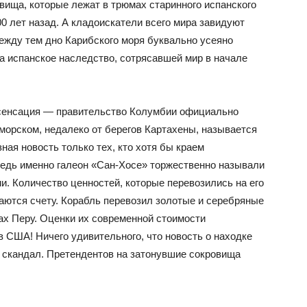
вища, которые лежат в трюмах старинного испанского
00 лет назад. А кладоискатели всего мира завидуют
ежду тем дно Карибского моря буквально усеяно
а испанское наследство, сотрясавшей мир в начале
 сенсация — правительство Колумбии официально
 морском, недалеко от берегов Картахены, называется
ная новость только тех, кто хотя бы краем
Ведь именно галеон «Сан-Хосе» торжественно называли
. Количество ценностей, которые перевозились на его
ддаются счету. Корабль перевозил золотые и серебряные
ах Перу. Оценки их современной стоимости
 США! Ничего удивительного, что новость о находке
скандал. Претендентов на затонувшие сокровища