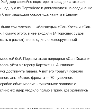
 Уэйджер спокойно подстерег в засаде и атаковал
ышедшую из Портобело и двигавшуюся на соединение
 были защищать сокровища на пути в Европу.
 были три галеона — «близнецы» «Сан-Хосе» и «Сан-
. Помимо этого, в нее входили 14 торговых судов
мать в расчет) и еще один легковооруженный
я морской бой. Первым атаке подвергся «Сан-Хоакин».
алось уйти в сторону Картахены. Англичане
мог достигнуть гавани. А вот его «брату» повезло
щного английского фрегата — 70-пушечного
 корабли обменивались пушечными залпами с
нглийских ядер угодило прямо в трюм, где хранились