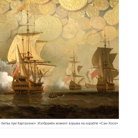
 битва при Картахене». Изображён момент взрыва на корабле «Сан-Хосе»