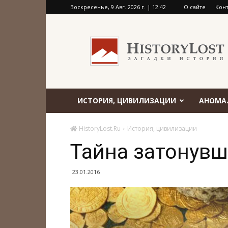
Воскресенье, 9 Авг. 2026 г. | 12:42
О сайте
Кон
HistoryLost.Ru
ИСТОРИЯ, ЦИВИЛИЗАЦИИ
АНОМА
HistoryLost.Ru
История, цивилизации
Тайна затонувш
23.01.2016