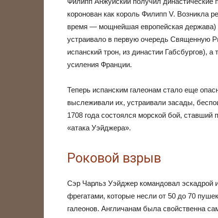
Филипп Анжуйский получил династические пр
коронован как король Филипп V. Возникла ре
время — мощнейшая европейская держава) о
устраивало в первую очередь Священную Ри
испанский трон, из династии Габсбургов), 
усиления Франции.
Теперь испанским галеонам стало еще опас
выслеживали их, устраивали засады, беспо
1708 года состоялся морской бой, ставший 
«атака Уэйджера».
Роковой взрыв
Сэр Чарльз Уэйджер командовал эскадрой и
фрегатами, которые несли от 50 до 70 пуше
галеонов. Англичанам была свойственна са