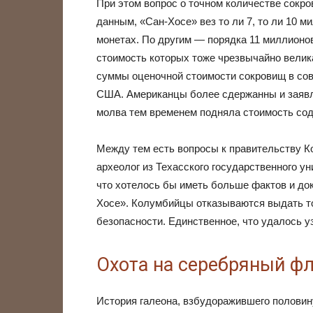
При этом вопрос о точном количестве сокро
данным, «Сан-Хосе» вез то ли 7, то ли 10 
монетах. По другим — порядка 11 миллионов
стоимость которых тоже чрезвычайно велик
суммы оценочной стоимости сокровищ в со
США. Американцы более сдержанны и заявля
молва тем временем подняла стоимость со
Между тем есть вопросы к правительству К
археолог из Техасского государственного у
что хотелось бы иметь больше фактов и док
Хосе». Колумбийцы отказываются выдать то
безопасности. Единственное, что удалось у
Охота на серебряный ф
История галеона, взбудоражившего половину