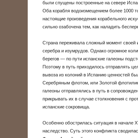
были спущены построенные на севере Испа
Оба корабля водоизмещением более 1000 то
настоящие произведения корабельного искус
сильно озабочена тем, как наладить беспер
Страна переживала сложный момент своей и
серебра и изумрудов. Однако огромное коли
берегов — по пути испанские галеоны подст
Поэтому в путь приходилось отправлять це
вывоза из колоний в Испанию ценностей бы
Серебряным флотом, или Золотой флотили
галеоны отправлялись в путь в сопровожде
прикрывать их в случае столкновения с про
испанские сокровища.
Особенно обострилась ситуация в начале XVI
наследство. Суть этого конфликта сводилас