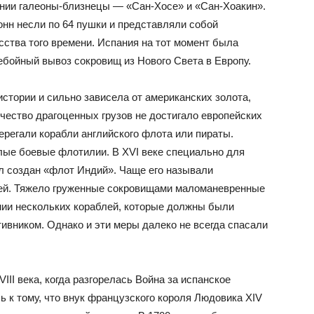
нии галеоны-близнецы — «Сан-Хосе» и «Сан-Хоакин».
нн несли по 64 пушки и представляли собой
ства того времени. Испания на тот момент была
ебойный вывоз сокровищ из Нового Света в Европу.
стории и сильно зависела от американских золота,
чество драгоценных грузов не достигало европейских
ерегали корабли английского флота или пираты.
лые боевые флотилии. В XVI веке специально для
л создан «флот Индий». Чаще его называли
ей. Тяжело груженные сокровищами маломаневренные
нии нескольких кораблей, которые должны были
тивником. Однако и эти меры далеко не всегда спасали
II века, когда разгорелась Война за испанское
ь к тому, что внук французского короля Людовика XIV