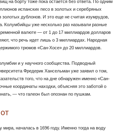
вищ на борту тоже пока остается без ответа. По одним
миллионов испанских песо в золотых и серебряных
 золотых дублонов. И это еще не считая изумрудов,
а. Колумбийцы уже несколько раз называли разные
временной валюте — от 1 до 17 миллиардов долларов
ют, что речь идет лишь о 3 миллиардах. Народная
держимого трюмов «Сан-Хосе» до 20 миллиардов.
олумбии и у научного сообщества. Подводный
ниверситета Фредерик Хансельман уже заявил о том,
азательств того, что на дне обнаружен именно «Сан-
чные координаты находки, объясняя это заботой о
знать, — что галеон был опознан по пушкам.
лот
 мира, началась в 1696 году. Именно тогда на воду