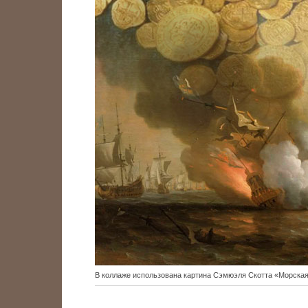
В коллаже использована картина Сэмюэля Скотта «Морская