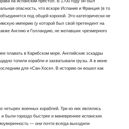
ава на испанский престол. В 1700 году он был
альная опасность, что вскоре Испания и Франция (в то
бъединятся под общей короной. Это категорически не
мскую империю (у которой был свой претендент на
а также Англию и Голландию, не желавших чрезмерного
нее плавать в Карибском море. Английские эскадры
щадно топили корабли и захватывали грузы. А в июне
последним для «Сан-Хосе». В историю он вошел как
з четырех военных кораблей. Три из них являлись
к и были гораздо быстрее и маневреннее испанских
моуверенность — они почти всегда выходили