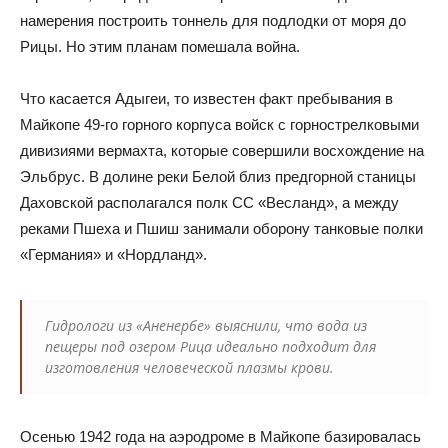
намерения построить тоннель для подлодки от моря до
Рицы. Но этим планам помешала война.
Что касается Адыгеи, то известен факт пребывания в
Майкопе 49-го горного корпуса войск с горнострелковыми
дивизиями вермахта, которые совершили восхождение на
Эльбрус. В долине реки Белой близ предгорной станицы
Даховской располагался полк СС «Весланд», а между
реками Пшеха и Пшиш занимали оборону танковые полки
«Германия» и «Нордланд».
Гидрологи из «Аненербе» выяснили, что вода из
пещеры под озером Рица идеально подходит для
изготовления человеческой плазмы крови.
Осенью 1942 года на аэродроме в Майкопе базировалась