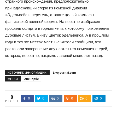
странного происхождения, предположительно
принадлежавший егерю из немецкой дивизии
«Эдельвейс», перстень, а также целый комплект
фашистской военной формы. На перстне изображен
профиль солдата в горном кепи, к которому прикреплены
дубовые листья. Внизу цветок эдельвейса. А в прошлом
году в тех же местах местные жители сообщили, что
раскопали захоронение двух сотен тел немецких егерей,
которых, вероятно, накрыло лавиной много лет назад.
ИСТОЧНИК ИНФОРМАЦИИ:
Livejournal.com
МЕТКИ:
Аненербе
0
0
0
0
0
0
0
РЕПОСТЫ