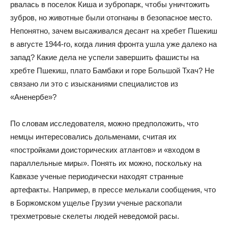
рвалась в поселок Киша и зубропарк, чтобы уничтожить
зубров, но животные были отогнаны в безопасное место.
Непонятно, зачем высаживался десант на хребет Пшекиш
в августе 1944-го, когда линия фронта ушла уже далеко на
запад? Какие дела не успели завершить фашисты на
хребте Пшекиш, плато Бамбаки и горе Большой Тхач? Не
связано ли это с изысканиями специалистов из
«Аненербе»?
По словам исследователя, можно предположить, что
немцы интересовались дольменами, считая их
«постройками доисторических атлантов» и «входом в
параллельные миры». Понять их можно, поскольку на
Кавказе ученые периодически находят странные
артефакты. Например, в прессе мелькали сообщения, что
в Боржомском ущелье Грузии ученые раскопали
трехметровые скелеты людей неведомой расы.