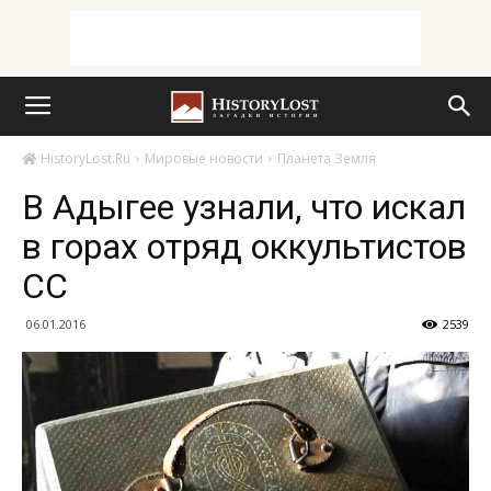
HistoryLost.Ru
Мировые новости
Планета Земля
В Адыгее узнали, что искал
в горах отряд оккультистов
СС
06.01.2016
2539