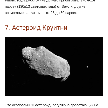
Рыбы, тогда расстояние до него приблизительно 40±4
парсек (130±13 световых года) от Земли; другие
возможные варианты — от 25 до 50 парсек.
7. Астероид Круитни
Это околоземный астероид, регулярно пролетающий на