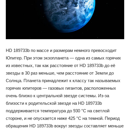
HD 189733b по массе и размерам немного превосходит
Юпитер. При этом экзопланета — одна из самых горячих
из известных, так как расстояние от HD 189733b до её
звезды в 30 раз меньше, чем расстояние от Земли до
Солнца. Планета принадлежит к классу так называемых
горячих юпитеров — газовых гигантов, расположенных
очень близко к центральной звезде системы. Из-за
близости к родительской звезде на HD 189733b
поддерживается температура до 930 °С на светлой
стороне, и не опускается ниже 425 °С на темной. Период
обращения HD 189733b вокруг звезды составляет меньше