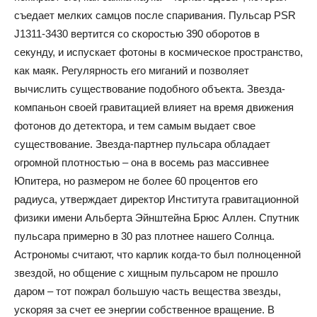
съедает мелких самцов после спаривания. Пульсар PSR
J1311-3430 вертится со скоростью 390 оборотов в
секунду, и испускает фотоны в космическое пространство,
как маяк. Регулярность его миганий и позволяет
вычислить существование подобного объекта. Звезда-
компаньон своей гравитацией влияет на время движения
фотонов до детектора, и тем самым выдает свое
существование. Звезда-партнер пульсара обладает
огромной плотностью – она в восемь раз массивнее
Юпитера, но размером не более 60 процентов его
радиуса, утверждает директор Института гравитационной
физики имени Альберта Эйнштейна Брюс Аллен. Спутник
пульсара примерно в 30 раз плотнее нашего Солнца.
Астрономы считают, что карлик когда-то был полноценной
звездой, но общение с хищным пульсаром не прошло
даром – тот пожрал большую часть вещества звезды,
ускоряя за счет ее энергии собственное вращение. В