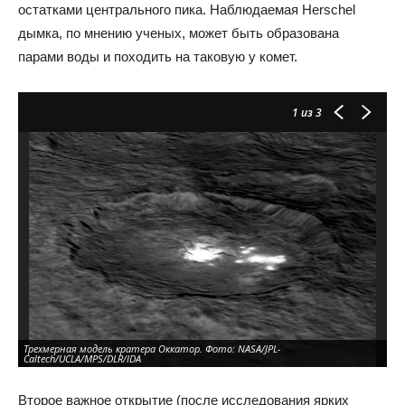
остатками центрального пика. Наблюдаемая Herschel
дымка, по мнению ученых, может быть образована
парами воды и походить на таковую у комет.
1
из 3
Трехмерная модель кратера Оккатор. Фото: NASA/JPL-
Ды
Caltech/UCLA/MPS/DLR/IDA
Фо
Второе важное открытие (после исследования ярких