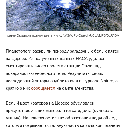
Кратер Оккатор в ложном цвете. Фото: NASA/JPL-Caltech/UCLA/MPS/DLR/IDA
Планетологи раскрыли природу загадочных белых пятен
на Церере. Из полученных данных НАСА удалось
смонтировать видео пролета станции Dawn над
поверхностью небесного тела. Результаты своих
исследований авторы опубликовали в журнале Nature, а
кратко о них
сообщается
на сайте агентства.
Белый цвет кратеров на Церере обусловлен
присутствием в них минерала гексагидрита (сульфата
магния). На поверхности этих образований водяной лед,
который покрывает остальную часть карликовой планеты,