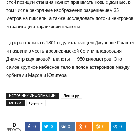
этой позиции станция начнет принимать новые данные, в
том числе рекордные изображения разрешением 35
метров на пиксель, а также исследовать потоки нейтронов
и гравитацию карликовой планеты.
Церера открыта в 1801 году итальянцем Джузеппе Пиацци
и названа в честь древнеримской богини плодородия.
Диаметр карликовой планеты — 950 километров. Это
самое крупное небесное тело в поясе астероидов между
орбитами Марса и Юпитера.
ИСТОЧНИК ИНФОРМАЦИИ:
Лента.ру
МЕТКИ:
Церера
0
0
0
0
0
0
0
РЕПОСТЫ