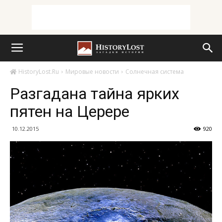
HistoryLost.Ru
Мировые новости
Солнечная система
Разгадана тайна ярких
пятен на Церере
10.12.2015
920