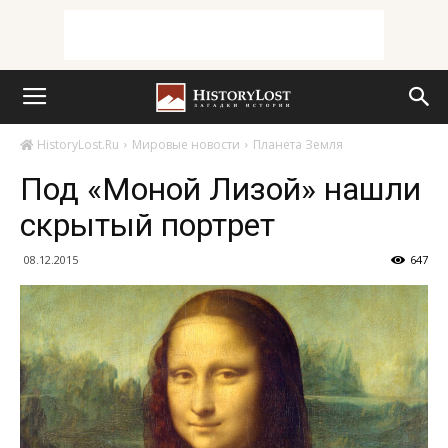
HistoryLost.Ru
Мировые новости
Планета Земля
Под «Моной Лизой» нашли
скрытый портрет
08.12.2015
647