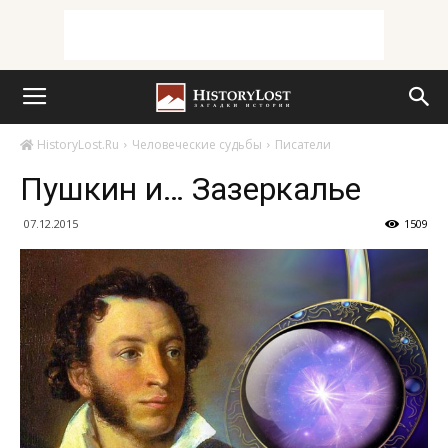
HistoryLost.Ru
Человеческие судьбы
Писатели
Пушкин и… Зазеркалье
07.12.2015
1509