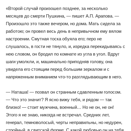
«Второй случай произошел позднее, за несколько
месяцев до смерти Пушкина, — пишет А.П. Арапова. —
Произошло это также вечером, но дома. Мать сидела за
работою; он провел весь день в непривычном ему вялом
настроении. Смутная тоска обуяла его; перо не
слушалось, в гости не тянуло, и, изредка перекидываясь с
нею словом, он бродил по комнате из угла в угол. Вдруг
шаги умолкли, и, машинально приподняв голову, она
увидела его стоящим перед большим зеркалом и с
напряженным вниманием что-то разглядывающим в него.
— Наташа! — позвал он странным сдавленным голосом.
— Что это значит? Я ясно вижу тебя, и рядом — так
близко! — стоит мужчина, военный… Но не он, не он!
Этого я не знаю, никогда не встречал. Средних лет,
генерал, темноволосый, черты неправильны, но недурен,
стройный, в свитской форме. С какой любовью он на тебя