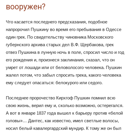
вооружен?
Что касается последнего предсказания, подобное
напророчил Пушкину во время его пребывания в Одессе
один грек. По свидетельству чиновника Московского
губернского архива старых дел В.Ф. Щербакова, грек
отвез Пушкина в лунную ночь в поле, спросил число и год
его рождения и, произнеся заклинания, сказал, что он
умрет от лошади или от беловолосого человека. Пушкин
жалел потом, что забыл спросить грека, какого человека
ему следует опасаться: белокурого или седого.
Последнее пророчество Кирхгоф Пушкин помнил всю
свою жизнь, верил ему и, сколько возможно, остерегался.
А вот в январе 1837 года вышел к барьеру против «белой
головы»… Дантес, как известно, имел светлые волосы,
носил белый кавалергардский мундир. К тому же он был