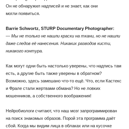
Он не обнаружил надписей и не знает
,
как они
могли появиться.
Barrie Schwortz
,
STURP Documentary Photographer:
— Мы не только не нашли краски на ткани
,
но не нашли
даже следов её нанесения
.
Никаких разводов кисти
,
никакого контура.
Как могут одни быть настолько уверены
,
что надпись там
есть
,
а другие быть также уверены в обратном?
Возможно
,
здесь замешано что-то ещё
.
Что
,
если Кастекс
и Фрале стали жертвами обмана? Но не ловких
мошенников
,
а собственного воображения!
Нейробиологи считают
,
что наш мозг запрограммирован
на поиск знакомых образов
.
Порой эта программа даёт
сбой
.
Когда мы видим лица в облаках или на кусочке