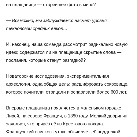
на плащанице — старейшее фото в мире?
— Возможно
,
мы заблуждаемся насчёт уровня
технологий средних веков…
И
,
наконец
,
наша команда рассмотрит радикально новую
идею: содержатся ли на плащанице скрытые слова —
послания
,
которые станут разгадкой?
Новаторские исследования
,
экспериментальная
археология
,
одна общая цель: расшифровать сокровище
,
которое почитали
,
отрицали и оспаривали более 600 лет.
Впервые плащаница появляется в маленьком городке
Лирей
,
на севере Франции
,
в 1390 году
.
Мелкий дворянин
заявляет
,
что привёз её из Крестового похода
.
Французский епископ тут же объявляет её подделкой.