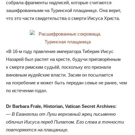
собрала фрагменты надписей
,
которые считаются
зашифрованными на Туринской плащанице
.
Она верит
,
что это части свидетельства о смерти Иисуса Христа.
«
В 16-м году правления императора Тиберия Иисус
Назарей был распят на кресте
,
будучи приговорённым
к смерти римским судьёй
,
поскольку его признали
виновным иудейские власти
.
Засим он посылается
на погребение и может быть передан семье не ранее
,
чем
по истечении года».
Dr Barbara Frale
,
Historian
,
Vatican Secret Archives:
— В Евангелии от Луки верховный жрец письменно
обличил Иисуса перед Пилатом
.
Его слова в точности
повторяются на плащанице.