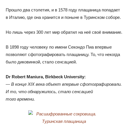
Прошло два столетия
,
и в 1578 году плащаница попадает
в Италию
,
где она хранится и поныне в Туринском соборе.
Но лишь через 300 лет мир обратил на неё своё внимание.
В 1898 году человеку по имени Секондо Пиа впервые
позволяют сфотографировать плащаницу
.
То
,
что некогда
было диковинкой
,
стало сенсацией.
Dr Robert Maniura
,
Birkbeck University:
— В конце XIX века объект впервые сфотографировали
.
И то
,
что обнаружилось
,
стало сенсацией
того времени.