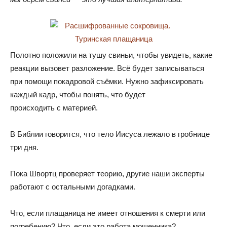
Полотно положили на тушу свиньи
,
чтобы увидеть
,
какие
реакции вызовет разложение
.
Всё будет записываться
при помощи покадровой съёмки
.
Нужно зафиксировать
каждый кадр
,
чтобы понять
,
что будет
происходить с материей.
В Библии говорится
,
что тело Иисуса лежало в гробнице
три дня.
Пока Швортц проверяет теорию
,
другие наши эксперты
работают с остальными догадками.
Что
,
если плащаница не имеет отношения к смерти или
погребению? Что
,
если это работа мошенника?