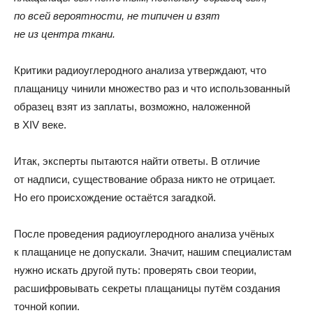
по всей вероятности
,
не типичен и взят
не из центра ткани.
Критики радиоуглеродного анализа утверждают
,
что
плащаницу чинили множество раз и что использованный
образец взят из заплаты
,
возможно
,
наложенной
в XIV веке.
Итак
,
эксперты пытаются найти ответы
.
В отличие
от надписи
,
существование образа никто не отрицает
.
Но его происхождение остаётся загадкой.
После проведения радиоуглеродного анализа учёных
к плащанице не допускали
.
Значит
,
нашим специалистам
нужно искать другой путь: проверять свои теории
,
расшифровывать секреты плащаницы путём создания
точной копии.