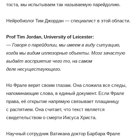
тоста
,
мы испытываем так называемую парейдолию.
Нейробиолог Тим Джордан — специалист в этой области.
Prof Tim Jordan
,
University of Leicester:
— Говоря о парейдолии
,
мы имеем в виду ситуацию
,
когда мы видим иллюзорные объекты
.
Мозг зачастую
выдаёт восприятие чего то
,
на самом
деле несуществующего.
Но Фрале верит своим глазам
.
Она сложила все следы
,
напоминающие слова
,
в единый документ
.
Если Фрале
права
,
её открытие напрямую связывает плащаницу
с распятием
.
Она считает
,
что текст является
свидетельством о смерти Иисуса Христа.
Научный сотрудник Ватикана доктор Барбара Фрале