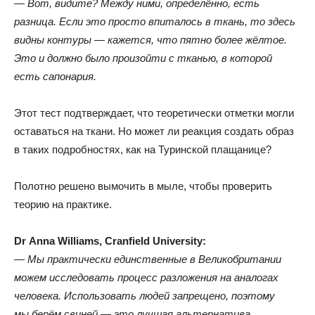
— Вот
,
видите? Между ними
,
определённо
,
есть
разница
.
Если это просто впиталось в ткань
,
то здесь
видны контуры — кажется
,
что пятно более жёлтое
.
Это и должно было произойти с тканью
,
в которой
есть сапонария.
Этот тест подтверждает
,
что теоретически отметки могли
оставаться на ткани
.
Но может ли реакция создать образ
в таких подробностях
,
как на Туринской плащанице?
Полотно решено вымочить в мыле
,
чтобы проверить
теорию на практике.
Dr Anna Williams
,
Cranfield University:
— Мы практически единственные в Великобритании
можем исследовать процесс разложения на аналогах
человека
.
Использовать людей запрещено
,
поэтому
мы берём свиней — это лучшая альтернатива.