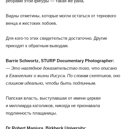
рёбрами этой фигуры — такая же рана.
Видны отметины
,
которые могли остаться от тернового
венца и жестоких побоев.
Для кого-то этих свидетельств достаточно
.
Другие
приходят к обратным выводам.
Barrie Schwortz
,
STURP Documentary Photographer:
— Это наглядное доказательство того
,
что описано
в Евангелиях о жизни Иисуса
.
По словам скептиков
,
оно
слишком идеально
,
чтобы быть подлинным.
Папская власть
,
выступавшая от имени церкви
и миллиарда католиков
,
никогда не признавала
подлинность плащаницы.
Dr Robert Maniura
,
Birkbeck University: