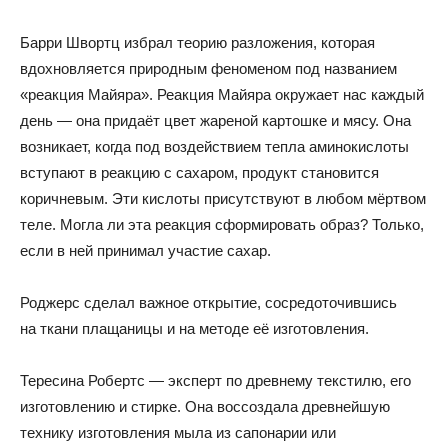
Барри Швортц избрал теорию разложения
,
которая
вдохновляется природным феноменом под названием
«
реакция Майяра»
.
Реакция Майяра окружает нас каждый
день — она придаёт цвет жареной картошке и мясу
.
Она
возникает
,
когда под воздействием тепла аминокислоты
вступают в реакцию с сахаром
,
продукт становится
коричневым
.
Эти кислоты присутствуют в любом мёртвом
теле
.
Могла ли эта реакция сформировать образ? Только
,
если в ней принимал участие сахар.
Роджерс сделал важное открытие
,
сосредоточившись
на ткани плащаницы и на методе её изготовления.
Тересина Робертс — эксперт по древнему текстилю
,
его
изготовлению и стирке
.
Она воссоздала древнейшую
технику изготовления мыла из сапонарии или