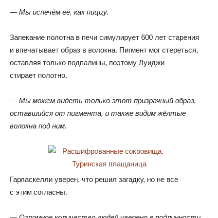
— Мы испечём её
,
как пиццу.
Запекание полотна в печи симулирует 600 лет старения
и впечатывает образ в волокна
.
Пигмент мог стереться
,
оставляя только подпалины
,
поэтому Луиджи
стирает полотно.
— Мы можем видеть только этот призрачный образ
,
оставшийся от пигмента
,
и также видим жёлтые
волокна под ним.
Гарласкелли уверен
,
что решил загадку
,
но не все
с этим согласны.
— Огромное количество людей уверено в подлинности