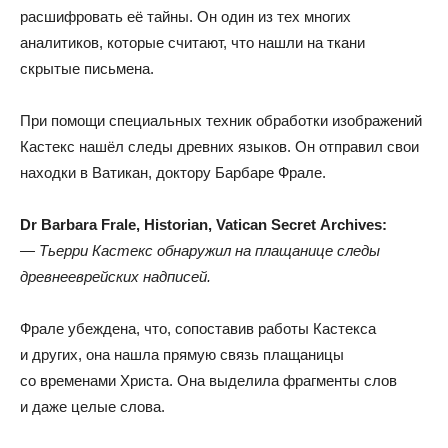
расшифровать её тайны
.
Он один из тех многих
аналитиков
,
которые считают
,
что нашли на ткани
скрытые письмена.
При помощи специальных техник обработки изображений
Кастекс нашёл следы древних языков
.
Он отправил свои
находки в Ватикан
,
доктору Барбаре Фрале.
Dr Barbara Frale
,
Historian
,
Vatican Secret Archives:
— Тьерри Кастекс обнаружил на плащанице следы
древнееврейских надписей.
Фрале убеждена
,
что
,
сопоставив работы Кастекса
и других
,
она нашла прямую связь плащаницы
со временами Христа
.
Она выделила фрагменты слов
и даже целые слова.