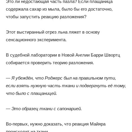
Это ли недостающая часть пазла? Если плащаница
содержала сахар из мыла
,
было бы его достаточно
,
чтобы запустить реакцию разложения?
Этот выстиранный отрез льна ляжет в основу
сенсационного эксперимента.
В судебной лаборатории в Новой Англии Барри Швортц
собирается проверить теорию разложения.
— Я убеждён
,
что Роджерс был на правильном пути
,
если взять нужную часть ткани и подвергнуть её тому
,
что было с плащаницей.
— Это образец ткани с сапонарией.
Во-первых
,
нужно доказать
,
что реакция Майяра
происходит на ткани.