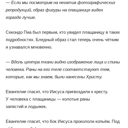
— Если мы посмотрим на негатив фотографических
репродукций
,
образ фигуры на плащанице виден
гораздо лучше.
Секондо Пиа был первым
,
кто увидел плащаницу в таких
подробностях
.
Бледный образ стал теперь очень чётким
и узнавался мгновенно.
— Вдоль центра ткани видно изображение лица и спины
человека
.
Раны на его теле соответствуют тем
,
которые
,
как мы знаем
,
были нанесены Христу.
Евангелие гласит
,
что Иисуса пригвоздили к кресту
.
У человека с плащаницы — колотые раны
запястий и лодыжек.
Евангелие гласит
,
что бок Иисуса прокололи копьём
.
Под