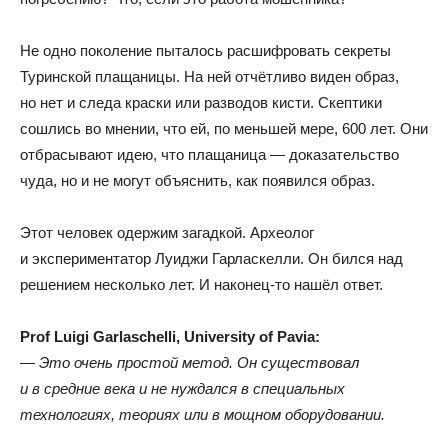
Не одно поколение пыталось расшифровать секреты
Туринской плащаницы
.
На ней отчётливо виден образ
,
но нет и следа краски или разводов кисти
.
Скептики
сошлись во мнении
,
что ей
,
по меньшей мере
,
600 лет
.
Они
отбрасывают идею
,
что плащаница — доказательство
чуда
,
но и не могут объяснить
,
как появился образ.
Этот человек одержим загадкой
.
Археолог
и экспериментатор Луиджи Гарласкелли
.
Он бился над
решением несколько лет
.
И наконец-то нашёл ответ.
Prof Luigi Garlaschelli
,
University of Pavia:
— Это очень простой метод
.
Он существовал
и в средние века и не нуждался в специальных
технологиях
,
теориях или в мощном оборудовании.