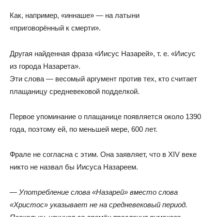
Как
,
например,
«
иннаше» — на латыни
«
приговорённый к смерти».
Другая найденная фраза
«
Иисус Назарей»
,
т. е.
«
Иисус
из города Назарета».
Эти слова — весомый аргумент против тех
,
кто считает
плащаницу средневековой подделкой.
Первое упоминание о плащанице появляется около 1390
года
,
поэтому ей
,
по меньшей мере
,
600 лет.
Фрале не согласна с этим
.
Она заявляет
,
что в XIV веке
никто не назвал бы Иисуса Назареем.
— Употребление слова
«
Назарей
»
вместо слова
«
Христос
»
указывает не на средневековый период
.