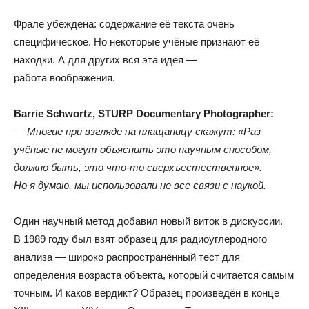
Фрале убеждена: содержание её текста очень
специфическое
.
Но некоторые учёные признают её
находки
.
А для других вся эта идея —
работа воображения.
Barrie Schwortz
,
STURP Documentary Photographer:
— Многие при взгляде на плащаницу скажут:
«
Раз
учёные не могут объяснить это научным способом
,
должно быть
,
это что-то сверхъестественное»
.
Но я думаю
,
мы использовали не все связи с наукой.
Один научный метод добавил новый виток в дискуссии
.
В 1989 году был взят образец для радиоуглеродного
анализа — широко распространённый тест для
определения возраста объекта
,
который считается самым
точным
.
И каков вердикт? Образец произведён в конце