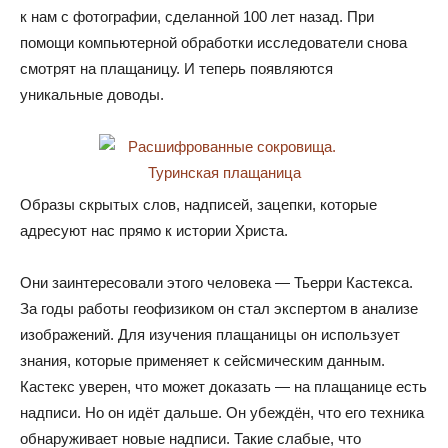
к нам с фотографии
,
сделанной 100 лет назад
.
При
помощи компьютерной обработки исследователи снова
смотрят на плащаницу
.
И теперь появляются
уникальные доводы.
Образы скрытых слов
,
надписей
,
зацепки
,
которые
адресуют нас прямо к истории Христа.
Они заинтересовали этого человека — Тьерри Кастекса
.
За годы работы геофизиком он стал экспертом в анализе
изображений
.
Для изучения плащаницы он использует
знания
,
которые применяет к сейсмическим данным
.
Кастекс уверен
,
что может доказать — на плащанице есть
надписи
.
Но он идёт дальше
.
Он убеждён
,
что его техника
обнаруживает новые надписи
.
Такие слабые
,
что