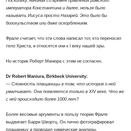
Поскольку
,
начиная со времён правления римского
императора Константина и далее
,
нельзя было
называть Иисуса просто Назарей
.
Это было бы
богохульством или даже оскорблением.
Фрале считает
,
что эти слова написал тот
,
кто переносил
тело Христа
,
и относятся они к I веку нашей эры.
Но историк Роберт Манюра с этим не согласен.
Dr Robert Maniura
,
Birkbeck University:
— Сложность плащаницы в том
,
что история о ней
умалчивает
.
Она появляется только в XIV веке
.
Что же
с ней происходило более 1000 лет?
Более весомые аргументы в пользу теории Фрале
выдвигает Барри Швортц
.
Он лично фотографировал
плащаницу и проводил химические анализы
.