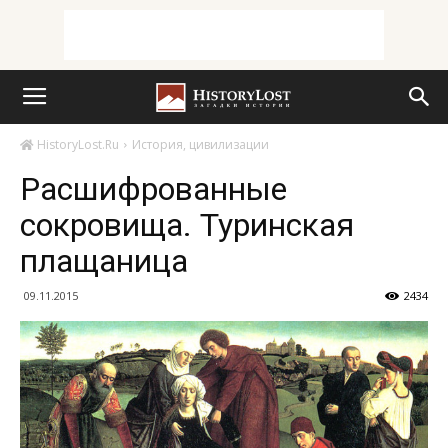
HistoryLost.Ru
История, цивилизации
Расшифрованные
сокровища. Туринская
плащаница
09.11.2015
2434