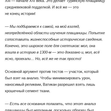
XIII — начале XIV века
.
Это делает Туринскую плащаницу
средневековой подделкой
.
И всё же — это
не конец истории!
— Мы подбираемся к самой
,
на мой взгляд
,
неопределённой области изучения плащаницы
.
Попытке
сопоставить жизнеспособные исторические сведения
.
Конечно
,
это широкое поле для скептиков: мол
,
она
вошла в историю в 1300-м — это доказано и
,
мол
,
всё
ясно
,
проехали… Но
,
всё же не так просто!
Основной аргумент против тестов — участок
,
который
был взят на анализ
.
Чтобы минимизировать урон
,
наносимый реликвии
,
Ватикан разрешил взять лишь
крошечный сегмент ткани.
— Есть все основания полагать
,
что этот анализ
плащаницы был неточным
,
поскольку образец был
,